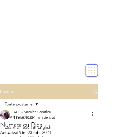
Postare
Toate postările
ACS - Mamica Creativa
Toate postările
11 mar. 2022
1 min de citit
Numara cu Rica
Learn & Teach in English
Actualizată în:
23 feb. 2023