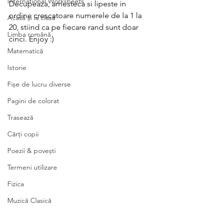
International Worksheets
Decupeaza, amesteca si lipeste in 
ordine crescatoare numerele de la 1 la 
Acasă și la clasă
20, stiind ca pe fiecare rand sunt doar 
Limba română
cinci. Enjoy :)
Matematică
Istorie
Fișe de lucru diverse
Pagini de colorat
Trasează
Cărți copii
Poezii & povești
Termeni utilizare
Fizica
Muzică Clasică