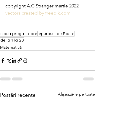
copyright A.C.Stranger martie 2022
vectors created by freepik.com
clasa pregatitoare
iepurasul de Paste
de la 1 la 20
Matematică
Afișează-le pe toate
Postări recente