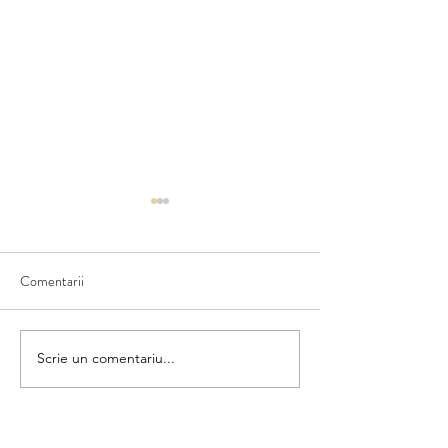
Comentarii
Matematica din umbră
Scrie un comentariu...
Colorăm și numără
categorii