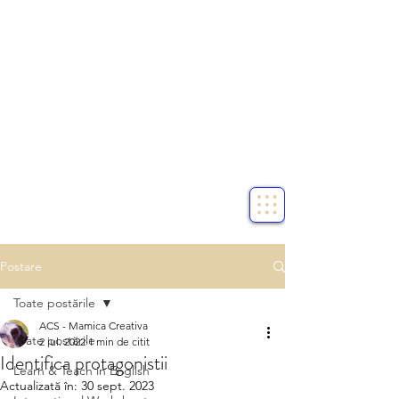
Postare
Toate postările
ACS - Mamica Creativa
Toate postările
2 iul. 2022
1 min de citit
Identifica protagonistii
Learn & Teach in English
Actualizată în:
30 sept. 2023