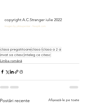
copyright A.C.Stranger iulie 2022
images by pikisuperstar - freepik.com
clasa pregatitoare
clasa I
clasa a 2 a
invat sa citesc
inteleg ce citesc
Limba română
Afișează-le pe toate
Postări recente