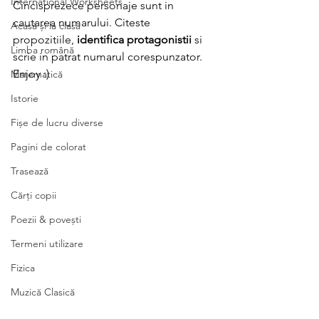
International Worksheets
Cincisprezece personaje sunt in 
cautarea numarului. Citeste 
Acasă și la clasă
propozitiile, 
identifica protagonistii
 si 
Limba română
scrie in patrat numarul corespunzator. 
Enjoy :)
Matematică
Istorie
Fișe de lucru diverse
Pagini de colorat
Trasează
Cărți copii
Poezii & povești
Termeni utilizare
Fizica
Muzică Clasică