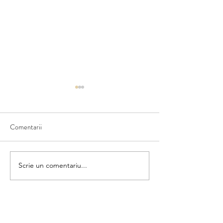
Comentarii
Furtuna
Asociază umbra
Scrie un comentariu...