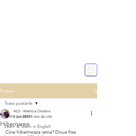
Postare
Toate postările
ACS - Mamica Creativa
Toate postările
5 ian. 2022
1 min de citit
Hibernarea
Learn & Teach in English
Cine hiberneaza iarna? Doua fise 