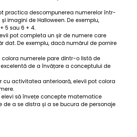
re
Fizica
Muzică Clasică
 pot practica descompunerea numerelor într-
i și imagini de Halloween. De exemplu, 
+ 5 sau 6 + 4.
Elevii pot completa un șir de numere care 
ăr dat. De exemplu, dacă numărul de pornire 
ot colora numerele pare dintr-o listă de 
excelentă de a învățare a conceptului de 
ar cu activitatea anterioară, elevii pot colora 
umere.
pe elevi să învețe concepte matematice 
te de a se distra și a se bucura de personaje 