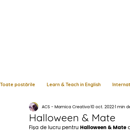
Toate postările
Learn & Teach in English
Interna
ACS - Mamica Creativa
10 oct. 2022
1 min de
Limba română
Matematică
Istorie
Fișe
Halloween & Mate
Fișa de lucru pentru 
Halloween & Mate
 