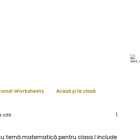
tional Worksheets
Acasă și la clasă
 citit
 de lucru diverse
Pagini de colorat
Trasează
cu temă matematică pentru clasa I include 