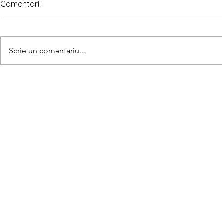
Comentarii
Scrie un comentariu...
Matematica
Teorema lui Gauss explicată
pe înțelesul copiilor