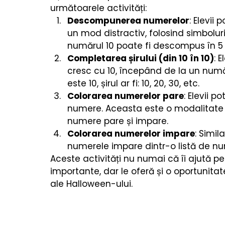
Cărți copii
Poezii & povești
Termeni utiliza
următoarele activități:
Descompunerea numerelor
: Elevii
un mod distractiv, folosind simbolur
numărul 10 poate fi descompus în 5 
Completarea șirului (din 10 în 10)
: 
cresc cu 10, începând de la un num
este 10, șirul ar fi: 10, 20, 30, etc.
Colorarea numerelor pare
: Elevii p
numere. Aceasta este o modalitate 
numere pare și impare.
Colorarea numerelor impare
: Simil
numerele impare dintr-o listă de n
Aceste activități nu numai că îi ajută 
importante, dar le oferă și o oportunita
ale Halloween-ului.