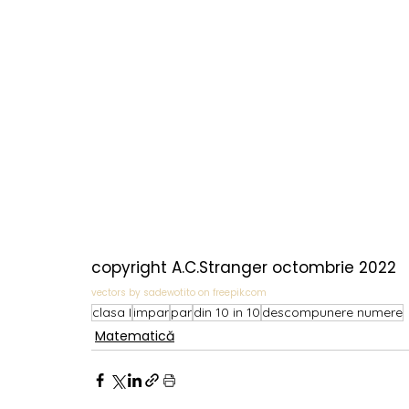
copyright A.C.Stranger octombrie 2022
vectors by sadewotito on freepik.com
clasa I
impar
par
din 10 in 10
descompunere numere
Matematică