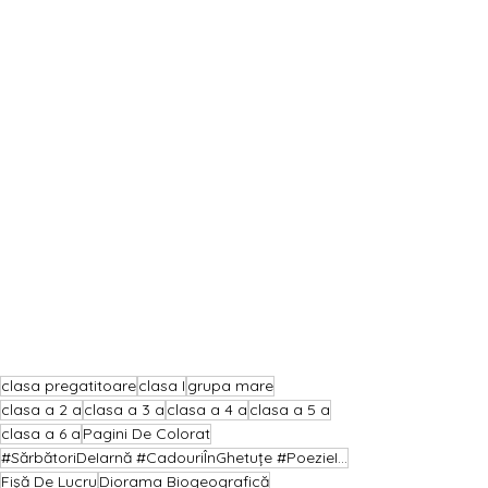
clasa pregatitoare
clasa I
grupa mare
clasa a 2 a
clasa a 3 a
clasa a 4 a
clasa a 5 a
clasa a 6 a
Pagini De Colorat
#SărbătoriDeIarnă #CadouriÎnGhetuțe #PoezieIlustrată #PaginiDeColorat #MămicaCreativă
Fișă De Lucru
Diorama Biogeografică