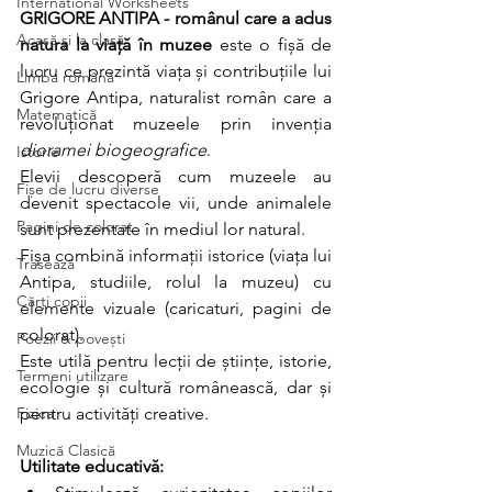
International Worksheets
GRIGORE ANTIPA - românul care a adus 
Acasă și la clasă
natura la viață în muzee 
este o fișă de 
lucru ce prezintă viața și contribuțiile lui 
Limba română
Grigore Antipa, naturalist român care a 
Matematică
revoluționat muzeele prin invenția 
dioramei biogeografice
.  
Istorie
Elevii descoperă cum muzeele au 
Fișe de lucru diverse
devenit spectacole vii, unde animalele 
Pagini de colorat
sunt prezentate în mediul lor natural.
Fișa combină informații istorice (viața lui 
Trasează
Antipa, studiile, rolul la muzeu) cu 
Cărți copii
elemente vizuale (caricaturi, pagini de 
colorat).
Poezii & povești
Este utilă pentru lecții de științe, istorie, 
Termeni utilizare
ecologie și cultură românească, dar și 
Fizica
pentru activități creative.
Muzică Clasică
Utilitate educativă:  