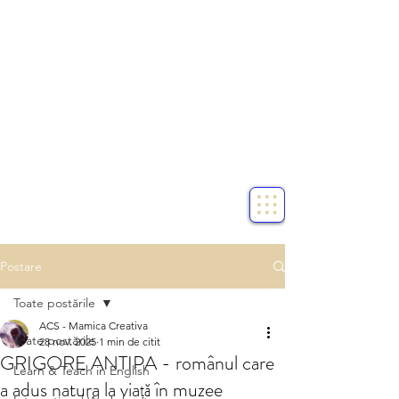
Postare
Toate postările
ACS - Mamica Creativa
Toate postările
28 nov. 2025
1 min de citit
GRIGORE ANTIPA - românul care
Learn & Teach in English
a adus natura la viață în muzee