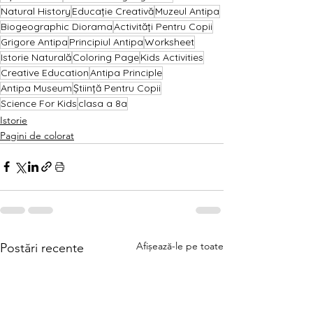
Natural History
Educație Creativă
Muzeul Antipa
Biogeographic Diorama
Activități Pentru Copii
Grigore Antipa
Principiul Antipa
Worksheet
Istorie Naturală
Coloring Page
Kids Activities
Creative Education
Antipa Principle
Antipa Museum
Știință Pentru Copii
Science For Kids
clasa a 8a
Istorie
Pagini de colorat
Afișează-le pe toate
Postări recente