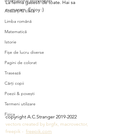
International Worksheets
La ferma gasesti de toate. Hai sa 
numaram. Enjoy :)
Acasă și la clasă
Limba română
Matematică
Istorie
Fișe de lucru diverse
Pagini de colorat
Trasează
Cărți copii
Poezii & povești
Termeni utilizare
Fizica
copyright A.C.Stranger 2019-2022
vectors created by brgfx, macrovector, 
freepik -  
freepik.com