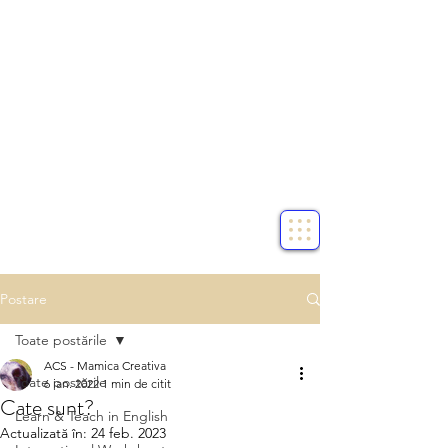
Postare
Toate postările
ACS - Mamica Creativa
Toate postările
6 ian. 2022
1 min de citit
Cate sunt?
Learn & Teach in English
Actualizată în:
24 feb. 2023