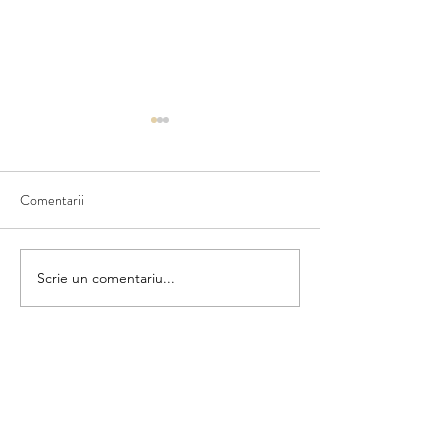
Comentarii
Matematica din umbră
Scrie un comentariu...
Colorăm și numără
categorii