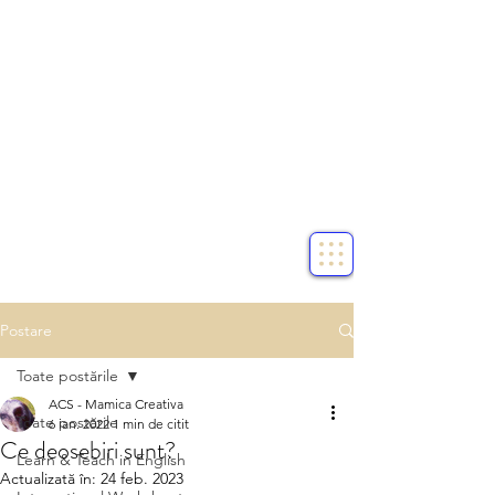
Postare
Toate postările
ACS - Mamica Creativa
Toate postările
6 ian. 2022
1 min de citit
Ce deosebiri sunt?
Learn & Teach in English
Actualizată în:
24 feb. 2023