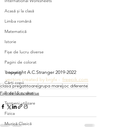
International Worksheets
Acasă și la clasă
Limba română
Matematică
Istorie
Fișe de lucru diverse
Pagini de colorat
copyright A.C.Stranger 2019-2022
Trasează
vectors created by brgfx -  
freepik.com
Cărți copii
clasa pregatitoare
grupa mare
joc diferente
Poezii & povești
Fișe de lucru diverse
Termeni utilizare
Fizica
Muzică Clasică