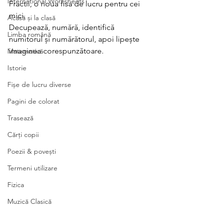
International Worksheets
Fractii, o noua fisa de lucru pentru cei 
mici.
Acasă și la clasă
Decupează, numără, identifică 
Limba română
numitorul și numărătorul, apoi lipește 
imaginea corespunzătoare.
Matematică
Istorie
Fișe de lucru diverse
Pagini de colorat
Trasează
Cărți copii
Poezii & povești
Termeni utilizare
Fizica
Muzică Clasică