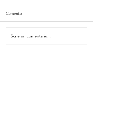
Comentarii
Matematica din umbră
Scrie un comentariu...
Colorăm și numără
categorii