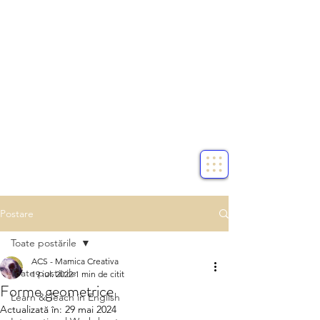
Postare
Toate postările
ACS - Mamica Creativa
Toate postările
19 iul. 2022
1 min de citit
Forme geometrice
Learn & Teach in English
Actualizată în:
29 mai 2024