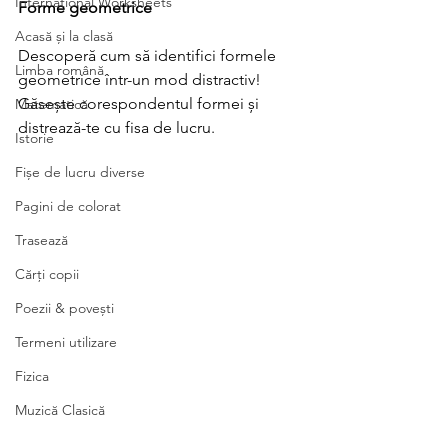
International Worksheets
Forme geometrice
Acasă și la clasă
Descoperă cum să identifici formele 
Limba română
geometrice într-un mod distractiv! 
Găsește corespondentul formei și 
Matematică
distrează-te cu fisa de lucru.
Istorie
Fișe de lucru diverse
Pagini de colorat
Trasează
Cărți copii
Poezii & povești
Termeni utilizare
Fizica
Muzică Clasică