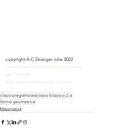
copyright A.C.Stranger iulie 2022
kids and geometric shapes by studio4art, dinosaur fonts by 
brgfx - freepik.com
window vectors by A.C.Stranger (Mamica Creativa)
clasa pregatitoare
clasa I
clasa a 2 a
forme geometrice
Matematică