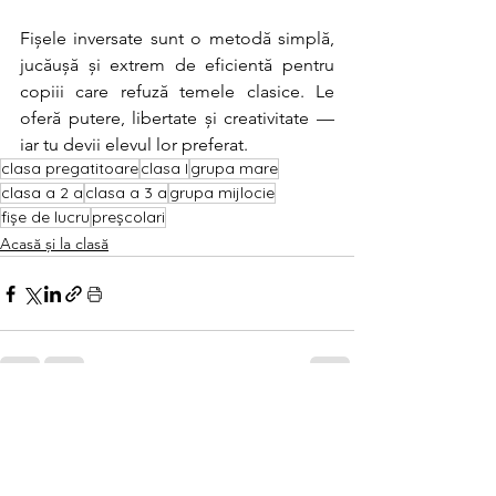
Fișele inversate sunt o metodă simplă, 
jucăușă și extrem de eficientă pentru 
copiii care refuză temele clasice. Le 
oferă putere, libertate și creativitate — 
iar tu devii elevul lor preferat.
clasa pregatitoare
clasa I
grupa mare
clasa a 2 a
clasa a 3 a
grupa mijlocie
fișe de lucru
preșcolari
Acasă și la clasă
Afișează-le pe toate
Postări recente