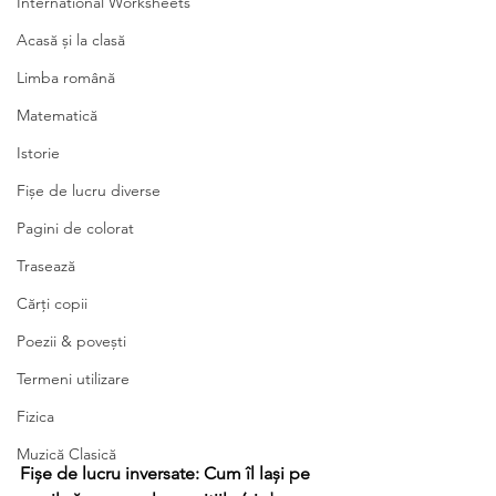
International Worksheets
Acasă și la clasă
Limba română
Matematică
Istorie
Fișe de lucru diverse
Pagini de colorat
Trasează
Cărți copii
Poezii & povești
Termeni utilizare
Fizica
Muzică Clasică
Fișe de lucru inversate: Cum îl lași pe 