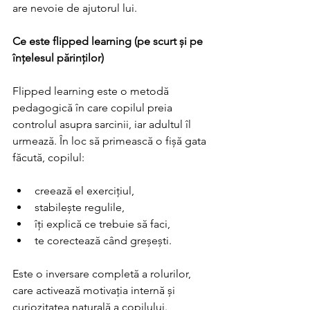
are nevoie de ajutorul lui. 
Ce este flipped learning (pe scurt și pe 
înțelesul părinților) 
Flipped learning este o metodă 
pedagogică în care copilul preia 
controlul asupra sarcinii, iar adultul îl 
urmează. În loc să primească o fișă gata 
făcută, copilul: 
creează el exercițiul, 
stabilește regulile, 
îți explică ce trebuie să faci, 
te corectează când greșești. 
Este o inversare completă a rolurilor, 
care activează motivația internă și 
curiozitatea naturală a copilului. 