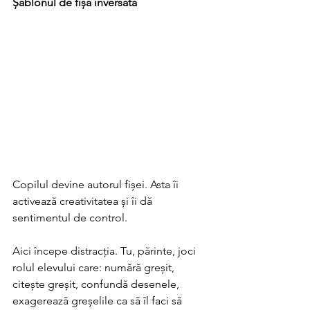
Șablonul de fișă inversată 
Copilul devine autorul fișei. Asta îi 
activează creativitatea și îi dă 
sentimentul de control. 
Aici începe distracția. Tu, părinte, joci 
rolul elevului care: numără greșit, 
citește greșit, confundă desenele, 
exagerează greșelile ca să îl faci să 