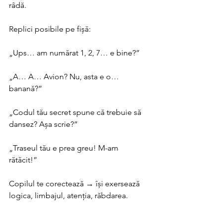
râdă. 
Replici posibile pe fișă: 
„Ups… am numărat 1, 2, 7… e bine?” 
„A… A… Avion? Nu, asta e o… 
banană?” 
„Codul tău secret spune că trebuie să 
dansez? Așa scrie?” 
„Traseul tău e prea greu! M-am 
rătăcit!” 
Copilul te corectează → își exersează 
logica, limbajul, atenția, răbdarea. 