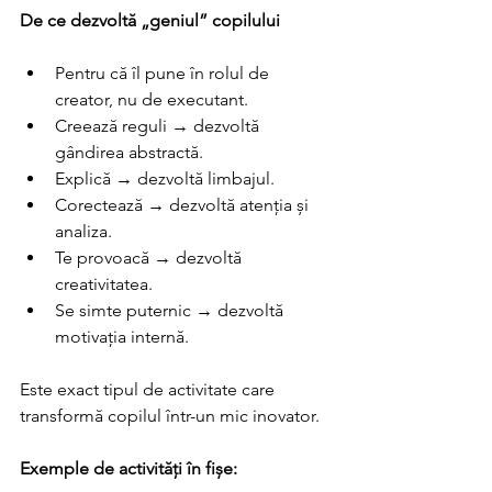
De ce dezvoltă „geniul” copilului 
Pentru că îl pune în rolul de 
creator, nu de executant. 
Creează reguli → dezvoltă 
gândirea abstractă. 
Explică → dezvoltă limbajul. 
Corectează → dezvoltă atenția și 
analiza. 
Te provoacă → dezvoltă 
creativitatea. 
Se simte puternic → dezvoltă 
motivația internă. 
Este exact tipul de activitate care 
transformă copilul într-un mic inovator. 
Exemple de activități în fișe:  