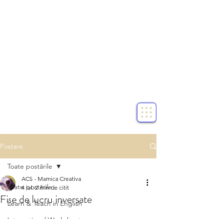
Postare
Toate postările
ACS - Mamica Creativa
Toate postările
4 iul.
2 min de citit
Fișe de lucru inversate
Learn & Teach in English