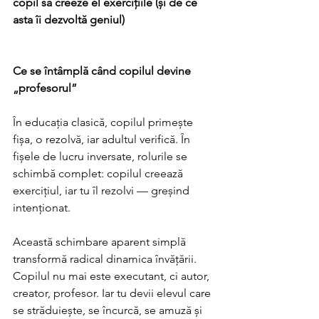
copil să creeze el exercițiile (și de ce 
asta îi dezvoltă geniul)  
Ce se întâmplă când copilul devine 
„profesorul” 
În educația clasică, copilul primește 
fișa, o rezolvă, iar adultul verifică. În 
fișele de lucru inversate, rolurile se 
schimbă complet: copilul creează 
exercițiul, iar tu îl rezolvi — greșind 
intenționat. 
Această schimbare aparent simplă 
transformă radical dinamica învățării. 
Copilul nu mai este executant, ci autor, 
creator, profesor. Iar tu devii elevul care 
se străduiește, se încurcă, se amuză și 