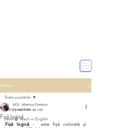
Postare
Toate postările
ACS - Mamica Creativa
Toate postările
31 mai
1 min de citit
Fișă logică
Learn & Teach in English
Fișă logică
 -  este fișă colorată și 