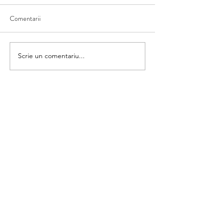
Comentarii
Matematica din umbră
Scrie un comentariu...
Colorăm și numără
categorii