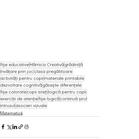
fișe educative
Mămica Creativă
grădiniță
învățare prin joc
clasa pregătitoare
activități pentru copii
materiale printabile
dezvoltare cognitivă
găsește diferențele
fișe colorate
copii isteți
logică pentru copii
exerciții de atenție
fișe logică
continuă șirul
intrusul
asocieri vizuale
Matematică