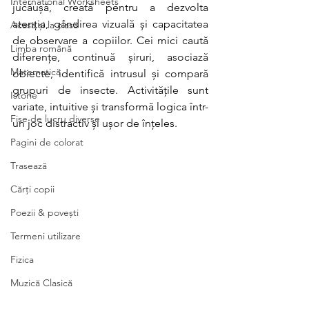
International Worksheets
jucăușă, creată pentru a dezvolta 
atenția, gândirea vizuală și capacitatea 
Acasă și la clasă
de observare a copiilor. Cei mici caută 
Limba română
diferențe, continuă șiruri, asociază 
Matematică
obiecte, identifică intrusul și compară 
grupuri de insecte. Activitățile sunt 
Istorie
variate, intuitive și transformă logica într-
Fișe de lucru diverse
un joc distractiv și ușor de înțeles.
Pagini de colorat
Trasează
Cărți copii
Poezii & povești
Termeni utilizare
Fizica
Muzică Clasică