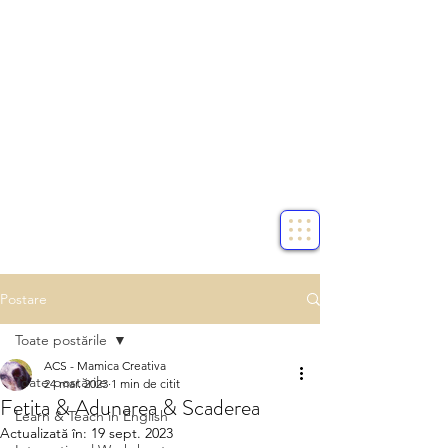
Postare
Toate postările
ACS - Mamica Creativa
Toate postările
24 mar. 2023
1 min de citit
Fetita & Adunarea & Scaderea
Learn & Teach in English
Actualizată în:
19 sept. 2023