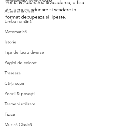
International Worksheets
Fetita & Adunarea & Scaderea, o fisa 
de lucru cu adunare si scadere in 
Acasă și la clasă
format decupeaza si lipeste. 
Limba română
Matematică
Istorie
Fișe de lucru diverse
Pagini de colorat
Trasează
Cărți copii
Poezii & povești
Termeni utilizare
Fizica
Muzică Clasică