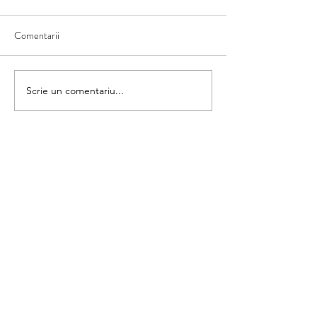
Comentarii
Furtuna
Asociază umbra
Scrie un comentariu...