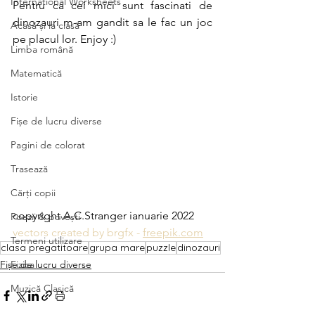
International Worksheets
Pentru ca cei mici sunt fascinati de 
dinozauri m-am gandit sa le fac un joc 
Acasă și la clasă
pe placul lor. Enjoy :) 
Limba română
Matematică
Istorie
Fișe de lucru diverse
Pagini de colorat
Trasează
Cărți copii
copyright A.C.Stranger ianuarie 2022
Poezii & povești
vectors created by brgfx - 
freepik.com
Termeni utilizare
clasa pregatitoare
grupa mare
puzzle
dinozauri
Fișe de lucru diverse
Fizica
Muzică Clasică