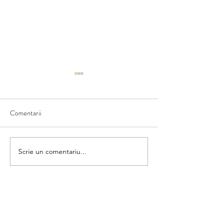
Comentarii
Ce văd în natură
Scriem numele fructului
Scrie un comentariu...