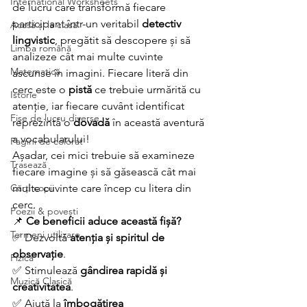
International Worksheets
de lucru care transformă fiecare 
participant într-un veritabil 
detectiv 
Acasă și la clasă
lingvistic
, pregătit să descopere și să 
Limba română
analizeze cât mai multe cuvinte 
Matematică
ascunse în imagini. Fiecare literă din 
cerc este o 
pistă
 ce trebuie urmărită cu 
Istorie
atenție, iar fiecare cuvânt identificat 
Fișe de lucru diverse
reprezintă o 
dovadă
 în această aventură 
a vocabularului!
Pagini de colorat
Așadar, cei mici trebuie să examineze 
Trasează
fiecare imagine și să găsească cât mai 
Cărți copii
multe cuvinte care încep cu litera din 
cerc.
Poezii & povești
📌 
Ce beneficii aduce această fișă?
Termeni utilizare
✅ Dezvoltă 
atenția și spiritul de 
observație
. 
Fizica
✅ Stimulează 
gândirea rapidă și 
Muzică Clasică
creativitatea
. 
✅ Ajută la 
îmbogățirea 