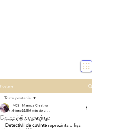
Postare
Toate postările
ACS - Mamica Creativa
Toate postările
9 iun. 2025
1 min de citit
Detectivii de cuvinte
Learn & Teach in English
Detectivii de cuvinte
 reprezintă o fișă 