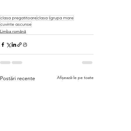
clasa pregatitoare
clasa I
grupa mare
cuvinte ascunse
Limba română
Afișează-le pe toate
Postări recente