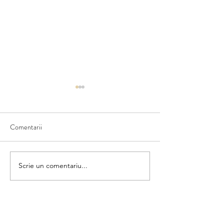
Comentarii
Ce văd în natură
Scriem numele fructului
Scrie un comentariu...