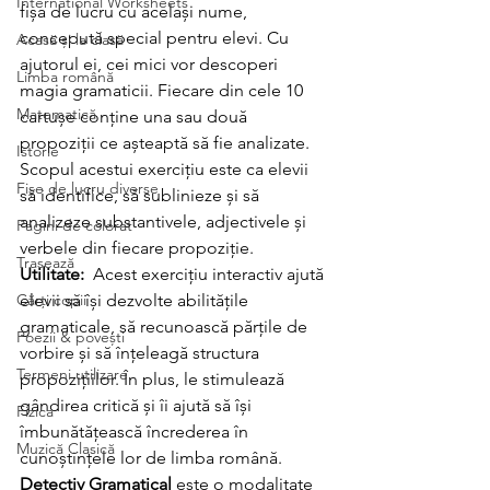
International Worksheets
fișa de lucru cu același nume, 
concepută special pentru elevi. Cu 
Acasă și la clasă
ajutorul ei, cei mici vor descoperi 
Limba română
magia gramaticii. Fiecare din cele 10 
Matematică
cartușe conține una sau două 
propoziții ce așteaptă să fie analizate. 
Istorie
Scopul acestui exercițiu este ca elevii 
Fișe de lucru diverse
să identifice, să sublinieze și să 
analizeze substantivele, adjectivele și 
Pagini de colorat
verbele din fiecare propoziție.
Trasează
Utilitate:
  Acest exercițiu interactiv ajută 
Cărți copii
elevii să își dezvolte abilitățile 
gramaticale, să recunoască părțile de 
Poezii & povești
vorbire și să înțeleagă structura 
Termeni utilizare
propozițiilor. În plus, le stimulează 
gândirea critică și îi ajută să își 
Fizica
îmbunătățească încrederea în 
Muzică Clasică
cunoștințele lor de limba română. 
Detectiv Gramatical
 este o modalitate 