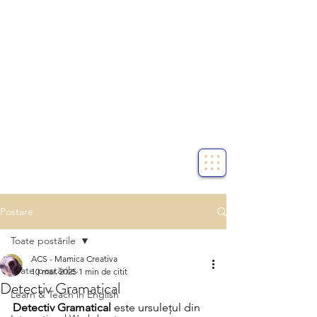
Postare
Toate postările
ACS - Mamica Creativa
Toate postările
10 mar. 2025
1 min de citit
Detectiv Gramatical
Learn & Teach in English
Detectiv Gramatical
 este ursulețul din 