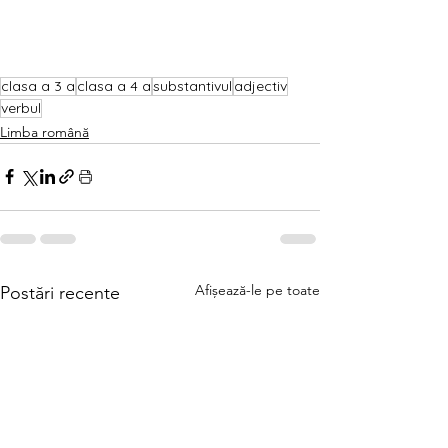
clasa a 3 a
clasa a 4 a
substantivul
adjectiv
verbul
Limba română
Afișează-le pe toate
Postări recente