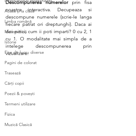
International Worksheets
Descompunerea numerelor
 prin fisa 
noastra interactiva. Decupeaza si 
Acasă și la clasă
descompune numerele (scrie-le langa 
Limba română
fiecare patrat ori dreptunghi). Daca ai 
doi pitici, cum ii poti imparti? 0 cu 2, 1 
Matematică
cu 1. O modalitate mai simpla de a 
Istorie
intelege descompunerea prin 
Fișe de lucru diverse
vizualizare. 
Pagini de colorat
Trasează
Cărți copii
Poezii & povești
Termeni utilizare
Fizica
Muzică Clasică