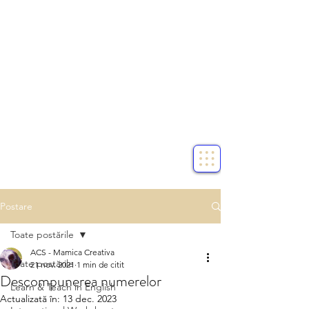
Postare
Toate postările
ACS - Mamica Creativa
Toate postările
21 nov. 2021
1 min de citit
Descompunerea numerelor
Learn & Teach in English
Actualizată în:
13 dec. 2023