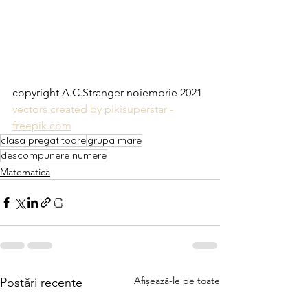
copyright A.C.Stranger noiembrie 2021
vectors created by pikisuperstar - 
freepik.com
clasa pregatitoare
grupa mare
descompunere numere
Matematică
Afișează-le pe toate
Postări recente