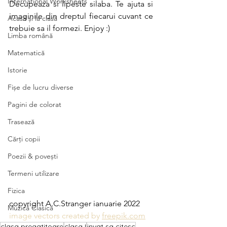
International Worksheets
Decupeaza si lipeste silaba. Te ajuta si 
imaginile din dreptul fiecarui cuvant ce 
Acasă și la clasă
trebuie sa il formezi. Enjoy :)
Limba română
Matematică
Istorie
Fișe de lucru diverse
Pagini de colorat
Trasează
Cărți copii
Poezii & povești
Termeni utilizare
Fizica
copyright A.C.Stranger ianuarie 2022
Muzică Clasică
image vectors created by 
freepik.com
clasa pregatitoare
clasa I
invat sa citesc