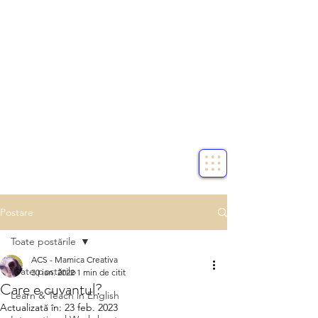
Postare
Toate postările
ACS - Mamica Creativa
Toate postările
30 ian. 2022
1 min de citit
Care e cuvantul?
Learn & Teach in English
Actualizată în:
23 feb. 2023