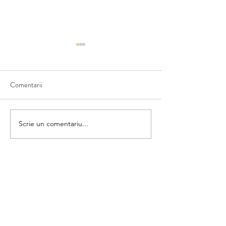
Comentarii
Ce văd în natură
Scriem numele fructului
Scrie un comentariu...