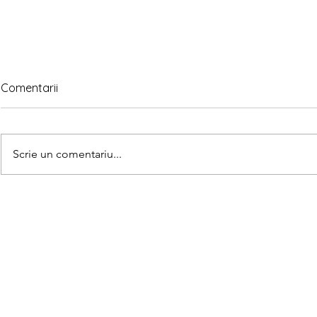
Comentarii
Scrie un comentariu...
Scriem nume
28 de cuvinte cu litera J