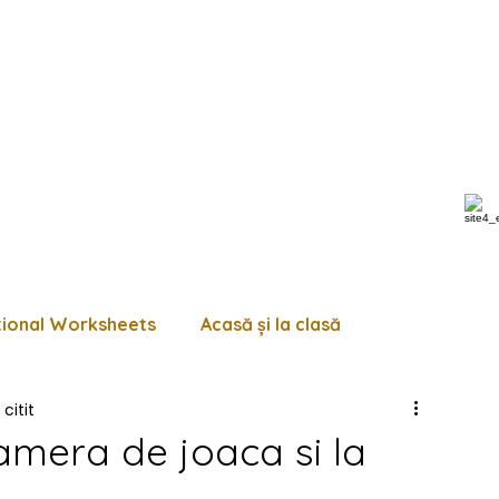
tional Worksheets
Acasă și la clasă
citit
 de lucru diverse
Pagini de colorat
Trasează
amera de joaca si la