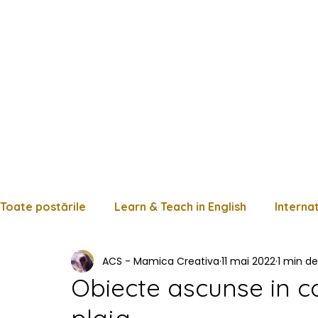
Toate postările
Learn & Teach in English
Interna
ACS - Mamica Creativa
11 mai 2022
1 min de 
Limba română
Matematică
Istorie
Fișe
Obiecte ascunse in c