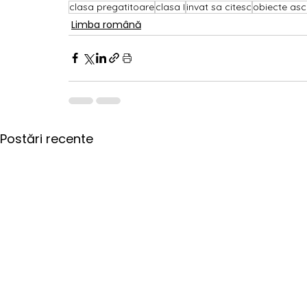
clasa pregatitoare
clasa I
invat sa citesc
obiecte as
Limba română
Postări recente