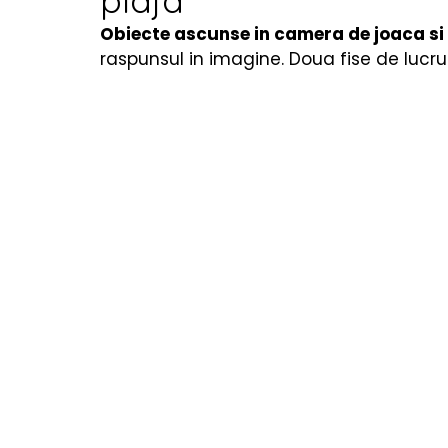
plaja
Cărți copii
Poezii & povești
Termeni utiliza
Obiecte ascunse in camera de joaca si 
raspunsul in imagine. Doua fise de lucru -