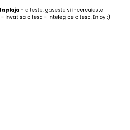
re
Fizica
Muzică Clasică
la plaja
 - citeste, gaseste si incercuieste 
 invat sa citesc - inteleg ce citesc. Enjoy :)