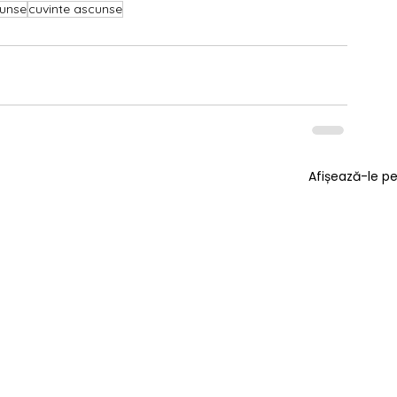
cunse
cuvinte ascunse
Afișează-le p