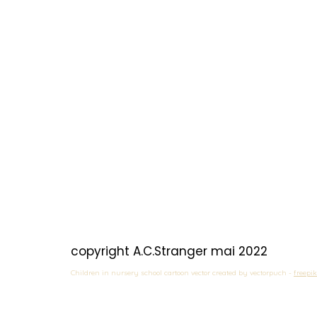
copyright A.C.Stranger mai 2022
Children in nursery school cartoon vector created by vectorpuch - 
freepik