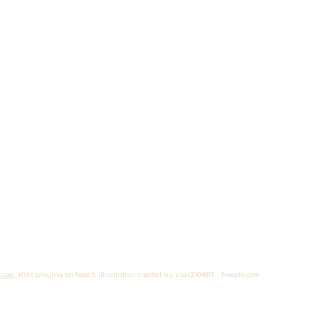
.com,
 Kids playing on beach illustration created by user2104819 - freepik.com