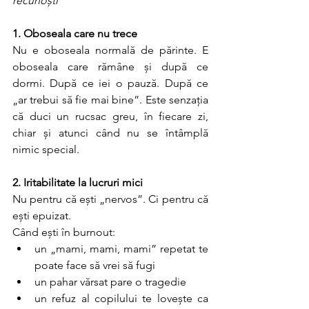
recunoști
1. Oboseala care nu trece
Nu e oboseala normală de părinte. E 
oboseala care rămâne și după ce 
dormi. După ce iei o pauză. După ce 
„ar trebui să fie mai bine”. Este senzația 
că duci un rucsac greu, în fiecare zi, 
chiar și atunci când nu se întâmplă 
nimic special.
2. Iritabilitate la lucruri mici
Nu pentru că ești „nervos”. Ci pentru că 
ești epuizat.
Când ești în burnout:
un „mami, mami, mami” repetat te 
poate face să vrei să fugi
un pahar vărsat pare o tragedie
un refuz al copilului te lovește ca 