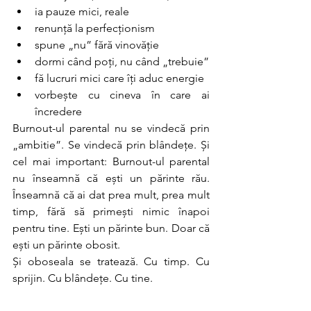
ia pauze mici, reale
renunță la perfecționism
spune „nu” fără vinovăție
dormi când poți, nu când „trebuie”
fă lucruri mici care îți aduc energie
vorbește cu cineva în care ai 
încredere
Burnout-ul parental nu se vindecă prin 
„ambitie”. Se vindecă prin blândețe. Și 
cel mai important: Burnout-ul parental 
nu înseamnă că ești un părinte rău. 
Înseamnă că ai dat prea mult, prea mult 
timp, fără să primești nimic înapoi 
pentru tine. Ești un părinte bun. Doar că 
ești un părinte obosit.
Și oboseala se tratează. Cu timp. Cu 
sprijin. Cu blândețe. Cu tine.