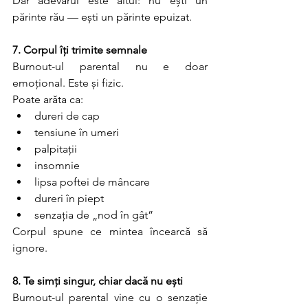
Dar adevărul este altul: nu ești un 
părinte rău — ești un părinte epuizat.
7. Corpul îți trimite semnale
Burnout-ul parental nu e doar 
emoțional. Este și fizic.
Poate arăta ca:
dureri de cap
tensiune în umeri
palpitații
insomnie
lipsa poftei de mâncare
dureri în piept
senzația de „nod în gât”
Corpul spune ce mintea încearcă să 
ignore.
8. Te simți singur, chiar dacă nu ești
Burnout-ul parental vine cu o senzație 