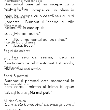
International Worksheets
Burnout-ul parental nu începe cu o 
Acasă și la clasă
prăbușire. Nu începe cu un plâns în 
baie. Nu începe cu o ceartă sau cu o zi 
Limba română
„proastă”. Burnout-ul începe cu zile 
Matematică
obișnuite, în care spui:
„Mai pot puțin.”
Istorie
„Nu e momentul pentru mine.”
Fișe de lucru diverse
„Lasă, trece.”
Pagini de colorat
Și, fără să-ți dai seama, începi să 
Trasează
funcționezi pe pilot automat. Ești acolo, 
Cărți copii
dar nu mai ești acolo.
Poezii & povești
Burnout-ul parental este momentul în 
Termeni utilizare
care corpul, mintea și inima îți spun 
Fizica
același lucru: „
Nu mai pot
.”
Muzică Clasică
Cum arată burnout-ul parental și cum îl 