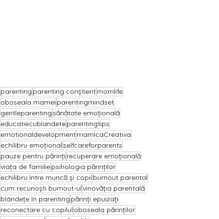
parenting
parenting conștient
momlife
oboseala mamei
parentingmindset
gentleparenting
sănătate emoțională
educatiecublandete
parentingtips
emotionaldevelopment
mamicaCreativa
echilibru emoțional
selfcareforparents
pauze pentru părinți
recuperare emoțională
viața de familie
psihologia părinților
echilibru între muncă și copii
burnout parental
cum recunoști burnout-ul
vinovăția parentală
blândețe în parenting
părinți epuizați
reconectare cu copilul
oboseala părinților