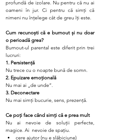
profundă de izolare. Nu pentru că nu ai 
oameni în jur. Ci pentru că simți că 
nimeni nu înțelege cât de greu îți este.
Cum recunoști că e burnout și nu doar 
o perioadă grea?
Burnout-ul parental este diferit prin trei 
lucruri:
1. Persistență
Nu trece cu o noapte bună de somn.
2. Epuizare emoțională
Nu mai ai „de unde”.
3. Deconectare
Nu mai simți bucurie, sens, prezență.
Ce poți face când simți că e prea mult
Nu ai nevoie de soluții perfecte, 
magice. Ai  nevoie de spațiu.
cere ajutor (nu e slăbiciune)