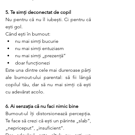
5. Te simți deconectat de copil
Nu pentru că nu îl iubești. Ci pentru că 
ești gol.
Când ești în burnout:
nu mai simți bucurie
nu mai simți entuziasm
nu mai simți „prezență”
doar funcționezi
Este una dintre cele mai dureroase părți 
ale burnout-ului parental: să fii lângă 
copilul tău, dar să nu mai simți că ești 
cu adevărat acolo.
6. Ai senzația că nu faci nimic bine
Burnout-ul îți distorsionează percepția. 
Te face să crezi că ești un părinte „slab”, 
„nepriceput”, „insuficient”.