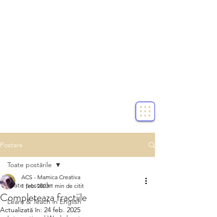
Postare
Toate postările
ACS - Mamica Creativa
Toate postările
1 feb. 2023
1 min de citit
Completeaza fractiile
Learn & Teach in English
Actualizată în:
24 feb. 2025