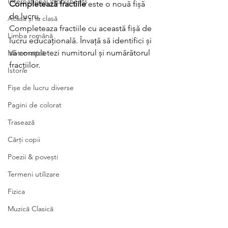
International Worksheets
Completează fractiile
 este o nouă fișă 
de lucru.
Acasă și la clasă
Completeaza fractiile cu această fișă de 
Limba română
lucru educațională. Învață să identifici și 
să completezi numitorul și numărătorul 
Matematică
fracțiilor.
Istorie
Fișe de lucru diverse
Pagini de colorat
Trasează
Cărți copii
Poezii & povești
Termeni utilizare
Fizica
Muzică Clasică