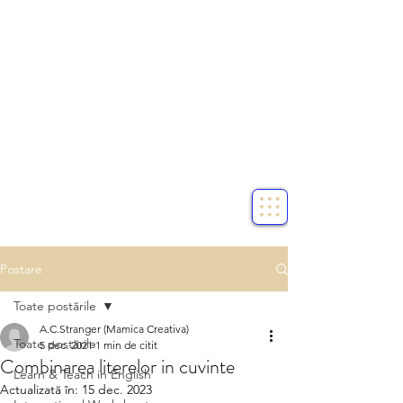
Postare
Toate postările
A.C.Stranger (Mamica Creativa)
Toate postările
5 dec. 2021
1 min de citit
Combinarea literelor in cuvinte
Learn & Teach in English
Actualizată în:
15 dec. 2023