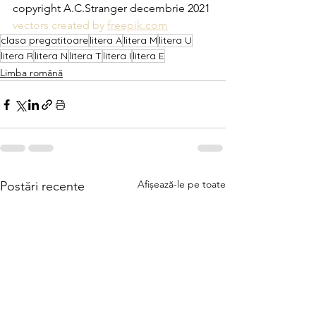
copyright A.C.Stranger decembrie 2021
vectors created by 
freepik.com
clasa pregatitoare
litera A
litera M
litera U
litera R
litera N
litera T
litera I
litera E
Limba română
Afișează-le pe toate
Postări recente