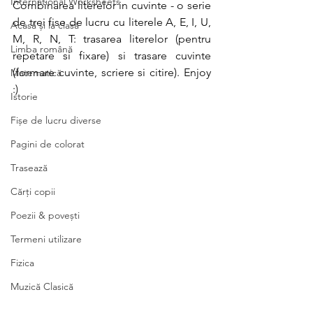
International Worksheets
Combinarea literelor in cuvinte - o serie 
de trei fise de lucru cu literele A, E, I, U, 
Acasă și la clasă
M, R, N, T: trasarea literelor (pentru 
Limba română
repetare si fixare) si trasare cuvinte 
(formare cuvinte, scriere si citire). Enjoy 
Matematică
:)
Istorie
Fișe de lucru diverse
Pagini de colorat
Trasează
Cărți copii
Poezii & povești
Termeni utilizare
Fizica
Muzică Clasică