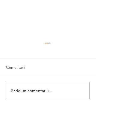
Comentarii
Ce văd în natură
Scriem numele fructului
Scrie un comentariu...