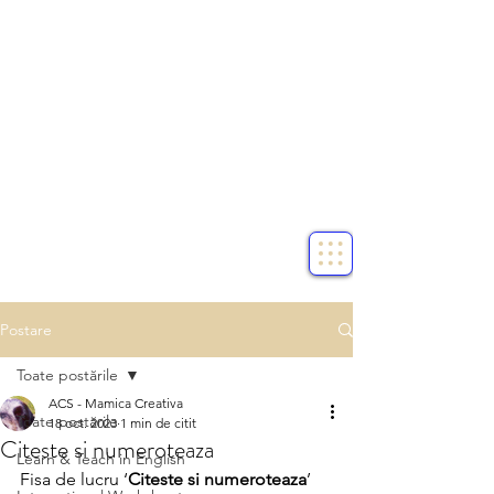
Postare
Toate postările
ACS - Mamica Creativa
Toate postările
18 oct. 2023
1 min de citit
Citeste si numeroteaza
Learn & Teach in English
Fisa de lucru ‘
Citeste si numeroteaza
’ 