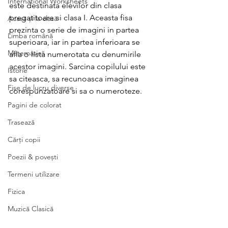
International Worksheets
este destinata elevilor din clasa 
pregatitoare si clasa I. Aceasta fisa 
Acasă și la clasă
prezinta o serie de imagini in partea 
Limba română
superioara, iar in partea inferioara se 
Matematică
afla o lista numerotata cu denumirile 
acestor imagini. Sarcina copilului este 
Istorie
sa citeasca, sa recunoasca imaginea 
Fișe de lucru diverse
corespunzatoare si sa o numeroteze.
Pagini de colorat
Trasează
Cărți copii
Poezii & povești
Termeni utilizare
Fizica
Muzică Clasică