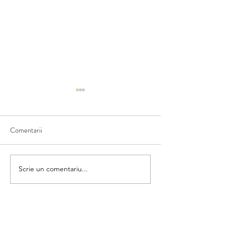
Comentarii
Ce văd în natură
Scriem numele fructului
Scrie un comentariu...