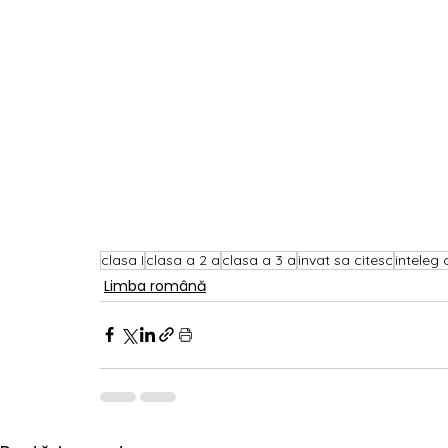
clasa I
clasa a 2 a
clasa a 3 a
invat sa citesc
inteleg 
Limba română