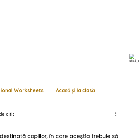
tional Worksheets
Acasă și la clasă
de citit
 de lucru diverse
Pagini de colorat
Trasează
 destinată copiilor, în care aceștia trebuie să 