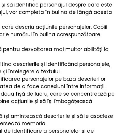
re
Fizica
Muzică Clasică
 și să identifice personajul despre care este 
ajul, vor completa în bulina de lângă acesta 
care descriu acțiunile personajelor. Copiii 
 scrie numărul în bulina corespunzătoare.
ă pentru dezvoltarea mai multor abilități la 
Citind descrierile și identificând personajele, 
e și înțelegere a textului.
tificarea personajelor pe baza descrierilor 
tatea de a face conexiuni între informații.
A doua fișă de lucru, care se concentrează pe 
bine acțiunile și să își îmbogățească 
să își amintească descrierile și să le asocieze 
exersează memoria.
ul de identificare a personajelor și de 