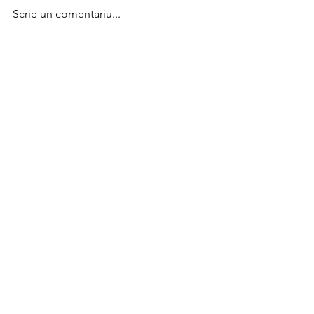
Scrie un comentariu...
Scriem nume
28 de cuvinte cu litera J