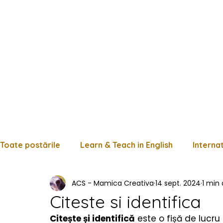
Toate postările
Learn & Teach in English
Interna
ACS - Mamica Creativa
14 sept. 2024
1 min 
Limba română
Matematică
Istorie
Fișe
Citeste si identifica
Citește și identifică
 este o fișă de lucru