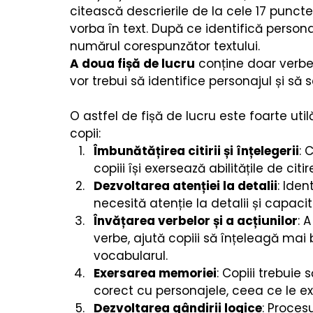
Cărți copii
Poezii & povești
Termeni utiliza
citească descrierile de la cele 17 puncte
vorba în text. După ce identifică person
numărul corespunzător textului.
A doua fișă de lucru
 conține doar verbe 
vor trebui să identifice personajul și să
O astfel de fișă de lucru este foarte util
copii:
Îmbunătățirea citirii și înțelegerii
: 
copiii își exersează abilitățile de citir
Dezvoltarea atenției la detalii
: Iden
necesită atenție la detalii și capaci
Învățarea verbelor și a acțiunilor
: 
verbe, ajută copiii să înțeleagă mai 
vocabularul.
Exersarea memoriei
: Copiii trebuie 
corect cu personajele, ceea ce le 
Dezvoltarea gândirii logice
: Proces