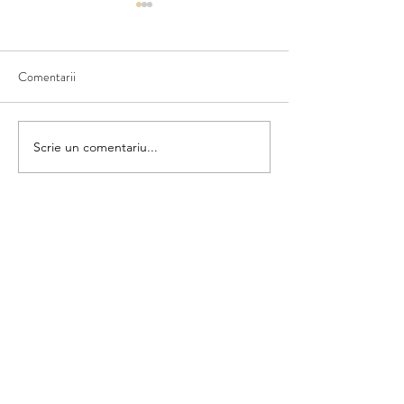
Comentarii
Ce văd în natură
Scriem numele fructului
Scrie un comentariu...