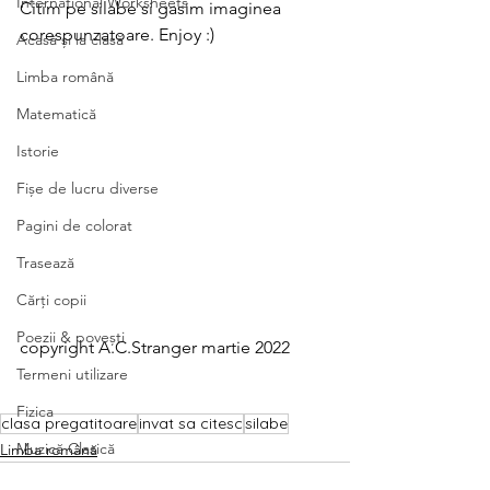
International Worksheets
Citim pe silabe si gasim imaginea 
corespunzatoare. Enjoy :)
Acasă și la clasă
Limba română
Matematică
Istorie
Fișe de lucru diverse
Pagini de colorat
Trasează
Cărți copii
Poezii & povești
copyright A.C.Stranger martie 2022
Termeni utilizare
Fizica
clasa pregatitoare
invat sa citesc
silabe
Muzică Clasică
Limba română