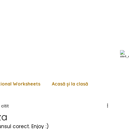
tional Worksheets
Acasă și la clasă
citit
 de lucru diverse
Pagini de colorat
Trasează
za
nsul corect. Enjoy :)