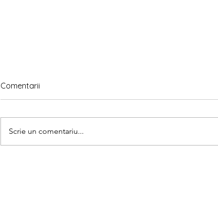
Comentarii
Scrie un comentariu...
Scriem nume
28 de cuvinte cu litera J