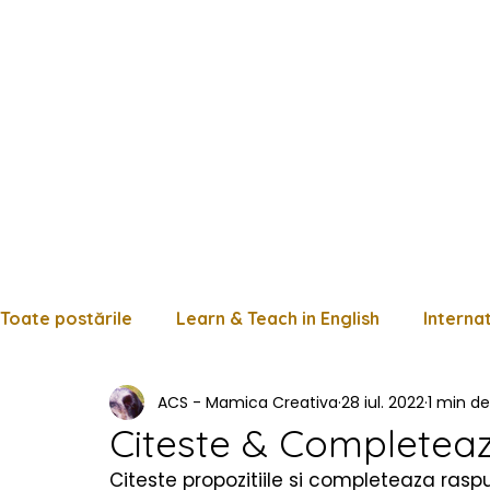
Toate postările
Learn & Teach in English
Interna
ACS - Mamica Creativa
28 iul. 2022
1 min de 
Limba română
Matematică
Istorie
Fișe
Citeste & Completea
Citeste propozitiile si completeaza raspu