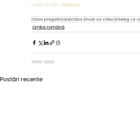
images by brgfx - 
freepik.com
clasa pregatitoare
clasa I
invat sa citesc
inteleg ce c
Limba română
Postări recente