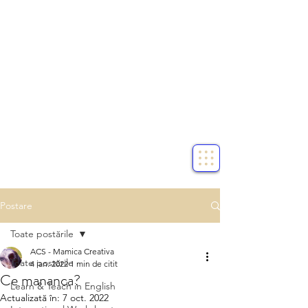
Postare
Toate postările
ACS - Mamica Creativa
Toate postările
4 ian. 2022
1 min de citit
Ce mananca?
Learn & Teach in English
Actualizată în:
7 oct. 2022