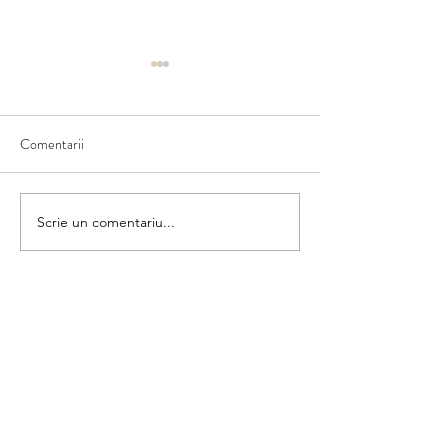
Comentarii
Furtuna
Asociază umbra
Scrie un comentariu...