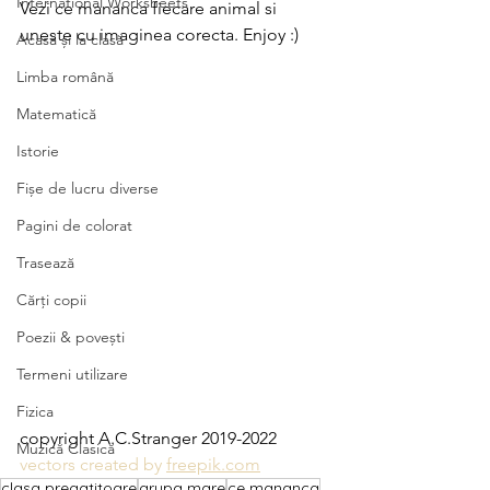
International Worksheets
Vezi ce mananca fiecare animal si 
uneste cu imaginea corecta. Enjoy :)
Acasă și la clasă
Limba română
Matematică
Istorie
Fișe de lucru diverse
Pagini de colorat
Trasează
Cărți copii
Poezii & povești
Termeni utilizare
Fizica
copyright A.C.Stranger 2019-2022
Muzică Clasică
vectors created by 
freepik.com
clasa pregatitoare
grupa mare
ce mananca