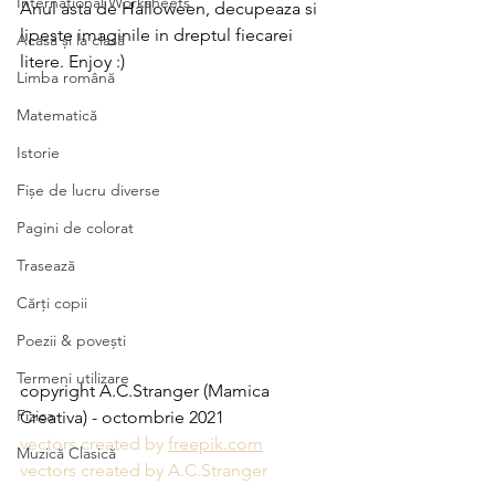
International Worksheets
Anul asta de Halloween, decupeaza si 
lipeste imaginile in dreptul fiecarei 
Acasă și la clasă
litere. Enjoy :)
Limba română
Matematică
Istorie
Fișe de lucru diverse
Pagini de colorat
Trasează
Cărți copii
Poezii & povești
Termeni utilizare
copyright A.C.Stranger (Mamica 
Fizica
Creativa) - octombrie 2021
vectors created by 
freepik.com
Muzică Clasică
vectors created by A.C.Stranger