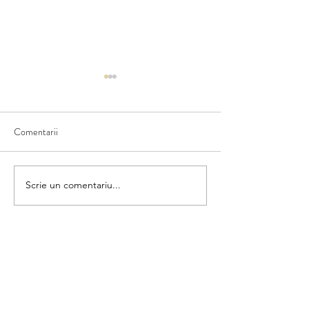
Comentarii
Ce văd în natură
Scriem numele fructului
Scrie un comentariu...