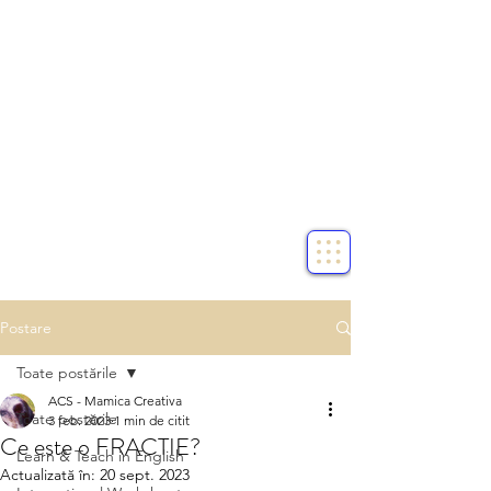
Postare
Toate postările
ACS - Mamica Creativa
Toate postările
3 feb. 2023
1 min de citit
Ce este o FRACTIE?
Learn & Teach in English
Actualizată în:
20 sept. 2023