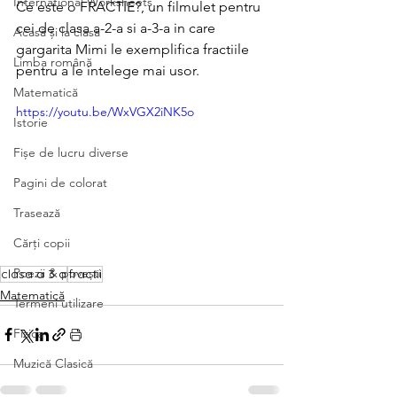
International Worksheets
Ce este o FRACTIE?, un filmulet pentru 
cei de clasa a-2-a si a-3-a in care 
Acasă și la clasă
gargarita Mimi le exemplifica fractiile 
Limba română
pentru a le intelege mai usor.
Matematică
https://youtu.be/WxVGX2iNK5o
Istorie
Fișe de lucru diverse
Pagini de colorat
Trasează
Cărți copii
Poezii & povești
clasa a 3 a
fractii
Matematică
Termeni utilizare
Fizica
Muzică Clasică