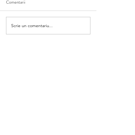
Comentarii
Matematica din umbră
Scrie un comentariu...
Colorăm și numără
categorii