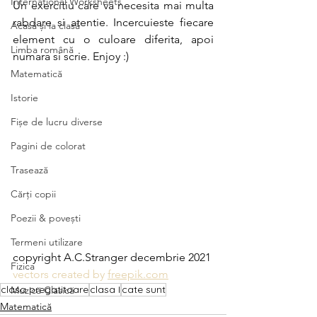
International Worksheets
Un exercitiu care va necesita mai multa 
rabdare si atentie. Incercuieste fiecare 
Acasă și la clasă
element cu o culoare diferita, apoi 
Limba română
numara si scrie. Enjoy :)
Matematică
Istorie
Fișe de lucru diverse
Pagini de colorat
Trasează
Cărți copii
Poezii & povești
Termeni utilizare
copyright A.C.Stranger decembrie 2021
Fizica
vectors created by 
freepik.com
clasa pregatitoare
clasa I
cate sunt
Muzică Clasică
Matematică