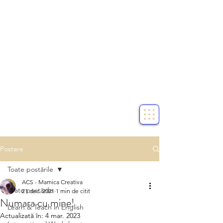
Postare
Toate postările
ACS - Mamica Creativa
Toate postările
21 dec. 2021
1 min de citit
Numara cu mine!
Learn & Teach in English
Actualizată în:
4 mar. 2023