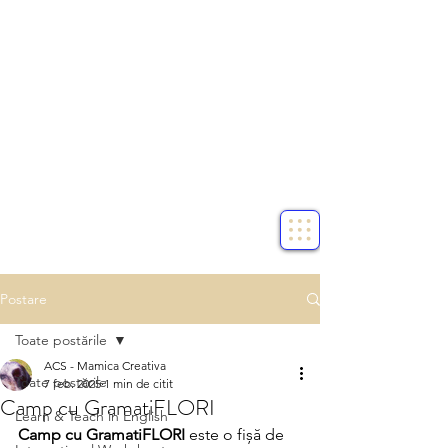
Postare
Toate postările
ACS - Mamica Creativa
Toate postările
7 feb. 2025
1 min de citit
Camp cu GramatiFLORI
Learn & Teach in English
Camp cu GramatiFLORI 
este o fișă de 