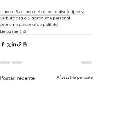
clasa a 3 a
clasa a 4 a
substantivul
adjectiv
verbul
clasa a 5 a
pronume personal
pronume personal de politete
Limba română
Afișează-le pe toate
Postări recente