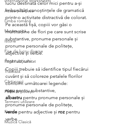
International Worksheets
lucru destinată celor mici pentru a-și 
îmbunătăți cunoștințele de gramatică 
Acasă și la clasă
printr-o activitate distractivă de colorat. 
Limba română
Pe această fișă, copiii vor găsi o 
Matematică
multitudine de flori pe care sunt scrise 
substantive, pronume personale și 
Istorie
pronume personale de politețe, 
Fișe de lucru diverse
adjective și verbe.
Instrucțiuni:
Pagini de colorat
Copiii trebuie să identifice tipul fiecărui 
Trasează
cuvânt și să coloreze petalele florilor 
Cărți copii
conform următoarei legende: 
roșu
 pentru substantive, 
Poezii & povești
albastru
 pentru pronume personale și 
Termeni utilizare
pronume personale de politețe, 
Fizica
verde
 pentru adjective și 
roz
 pentru 
verbe.
Muzică Clasică