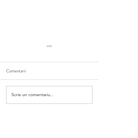
Comentarii
Ce văd în natură
Scriem numele fructului
Scrie un comentariu...