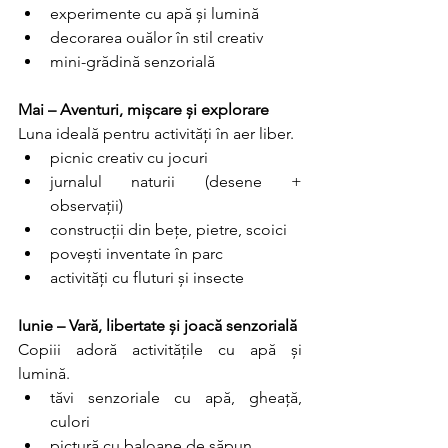
experimente cu apă și lumină
decorarea ouălor în stil creativ
mini-grădină senzorială
Mai – Aventuri, mișcare și explorare
Luna ideală pentru activități în aer liber.
picnic creativ cu jocuri
jurnalul naturii (desene + 
observații)
construcții din bețe, pietre, scoici
povești inventate în parc
activități cu fluturi și insecte
Iunie – Vară, libertate și joacă senzorială
Copiii adoră activitățile cu apă și 
lumină.
tăvi senzoriale cu apă, gheață, 
culori
pictură cu baloane de săpun