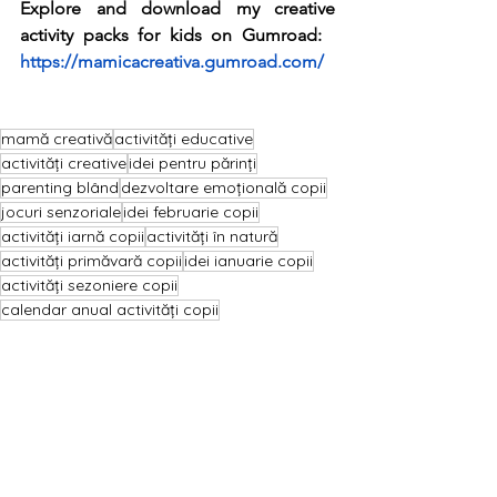
Explore and download my creative 
activity packs for kids on Gumroad:
https://mamicacreativa.gumroad.com/
mamă creativă
activități educative
activități creative
idei pentru părinți
parenting blând
dezvoltare emoțională copii
jocuri senzoriale
idei februarie copii
activități iarnă copii
activități în natură
activități primăvară copii
idei ianuarie copii
activități sezoniere copii
calendar anual activități copii
activități vară copii
crafturi pentru copii
activități pe luni copii
activități toamnă copii
Acasă și la clasă