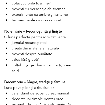
colaj „culorile toamnei”
povești cu personaje de toamnă
experimente cu umbre și lanterne
tăvi senzoriale cu orez colorat
Noiembrie – Recunoștință și liniște
O lună perfectă pentru activități lente.
jurnalul recunoștinței
creații din materiale naturale
povești despre bunătate
„ziua fără grabă”
colțul hygge: luminițe, cărți, ceai 
cald
Decembrie – Magie, tradiții și familie
Luna poveștilor și a ritualurilor.
calendarul de advent creat manual
decorațiuni simple pentru brad
povești de iarnă transformate în 