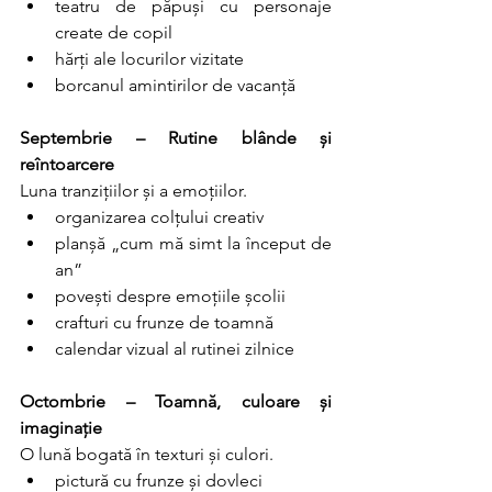
teatru de păpuși cu personaje 
create de copil
hărți ale locurilor vizitate
borcanul amintirilor de vacanță
Septembrie – Rutine blânde și 
reîntoarcere
Luna tranzițiilor și a emoțiilor.
organizarea colțului creativ
planșă „cum mă simt la început de 
an”
povești despre emoțiile școlii
crafturi cu frunze de toamnă
calendar vizual al rutinei zilnice
Octombrie – Toamnă, culoare și 
imaginație
O lună bogată în texturi și culori.
pictură cu frunze și dovleci