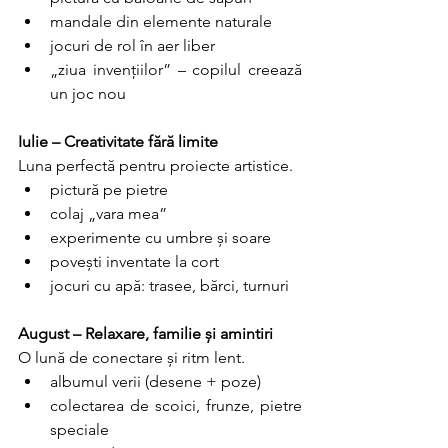
mandale din elemente naturale
jocuri de rol în aer liber
„ziua invențiilor” – copilul creează 
un joc nou
Iulie – Creativitate fără limite
Luna perfectă pentru proiecte artistice.
pictură pe pietre
colaj „vara mea”
experimente cu umbre și soare
povești inventate la cort
jocuri cu apă: trasee, bărci, turnuri
August – Relaxare, familie și amintiri
O lună de conectare și ritm lent.
albumul verii (desene + poze)
colectarea de scoici, frunze, pietre 
speciale