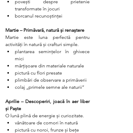
povești despre prietenie 
transformate în jocuri
borcanul recunoștinței
Martie – Primăvară, natură și renaștere
Martie este luna perfectă pentru 
activități în natură și crafturi simple.
plantarea semințelor în ghivece 
mici
mărțișoare din materiale naturale
pictură cu flori presate
plimbări de observare a primăverii
colaj „primele semne ale naturii”
Aprilie – Descoperiri, joacă în aer liber 
și Paște
O lună plină de energie și curiozitate.
vânătoare de comori în natură
pictură cu noroi, frunze și bețe