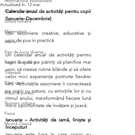
International Worksheets
Actualizată în:
12 mar.
Acasă și la clasă
Calendar anual de activități pentru copii 
(Ianuarie–Decembrie)
Limba română
Matematică
Idei sezoniere creative, educative și 
ușor de pus în practică
Istorie
Fișe de lucru diverse
Un calendar anual de activități pentru 
copii îi ajută pe părinți să planifice mai 
Pagini de colorat
ușor, să creeze rutine blânde și să ofere 
Trasează
celor mici experiențe potrivite fiecărei 
Cărți copii
luni. Activitățile sezoniere îi conectează 
pe copii cu natura, cu emoțiile lor și cu 
Poezii & povești
ritmul anului, transformând fiecare lună 
Termeni utilizare
într-o oportunitate de învățare și joacă.
Fizica
Ianuarie – Activități de iarnă, liniște și 
Muzică Clasică
începuturi
Ianuarie este luna în care copiii au 