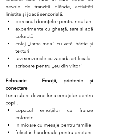
nevoie de tranziții blânde, activități 
liniștite și joacă senzorială.
borcanul dorințelor pentru noul an
experimente cu gheață, sare și apă 
colorată
colaj „iarna mea” cu vată, hârtie și 
texturi
tăvi senzoriale cu zăpadă artificială
scrisoare pentru „eu din viitor”
Februarie – Emoții, prietenie și 
conectare
Luna iubirii devine luna emoțiilor pentru 
copii.
copacul emoțiilor cu frunze 
colorate
inimioare cu mesaje pentru familie
felicitări handmade pentru prieteni