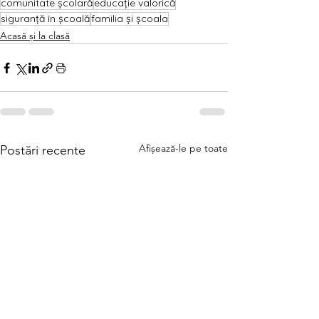
comunitate școlară
educație valorică
siguranță în școală
familia și școala
Acasă și la clasă
Afișează-le pe toate
Postări recente