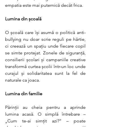
empatia este mai puternică decât frica.
Lumina din școală
O școală care își asumă o politică anti-
bullying nu doar scrie reguli pe hârtie, 
ci creează un spațiu unde fiecare copil 
se simte protejat. Zonele de siguranță, 
consilierii școlari și campaniile creative 
transformă curtea școlii într-un loc unde 
curajul și solidaritatea sunt la fel de 
naturale ca joaca.
Lumina din familie
Părinții au cheia pentru a aprinde 
lumina acasă. O simplă întrebare – 
„Cum te-ai simțit azi?” – poate 