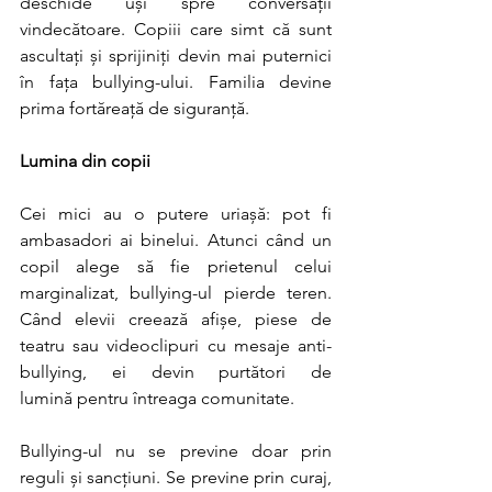
deschide uși spre conversații 
vindecătoare. Copiii care simt că sunt 
ascultați și sprijiniți devin mai puternici 
în fața bullying-ului. Familia devine 
prima fortăreață de siguranță.
Lumina din copii
Cei mici au o putere uriașă: pot fi 
ambasadori ai binelui. Atunci când un 
copil alege să fie prietenul celui 
marginalizat, bullying-ul pierde teren. 
Când elevii creează afișe, piese de 
teatru sau videoclipuri cu mesaje anti-
bullying, ei devin purtători de 
lumină pentru întreaga comunitate.
Bullying-ul nu se previne doar prin 
reguli și sancțiuni. Se previne prin curaj, 