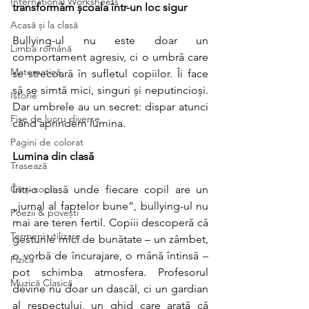
International Worksheets
transformăm școala într-un loc sigur
Acasă și la clasă
Bullying-ul nu este doar un 
Limba română
comportament agresiv, ci o umbră care 
Matematică
se strecoară în sufletul copiilor. Îi face 
să se simtă mici, singuri și neputincioși. 
Istorie
Dar umbrele au un secret: dispar atunci 
Fișe de lucru diverse
când aprindem lumina.
Pagini de colorat
Lumina din clasă
Trasează
Cărți copii
Într-o clasă unde fiecare copil are un 
„jurnal al faptelor bune”, bullying-ul nu 
Poezii & povești
mai are teren fertil. Copiii descoperă că 
Termeni utilizare
gesturile mici de bunătate – un zâmbet, 
o vorbă de încurajare, o mână întinsă – 
Fizica
pot schimba atmosfera. Profesorul 
Muzică Clasică
devine nu doar un dascăl, ci un gardian 
al respectului, un ghid care arată că 