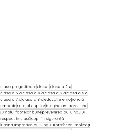
clasa pregatitoare
clasa I
clasa a 2 a
clasa a 3 a
clasa a 4 a
clasa a 5 a
clasa a 6 a
clasa a 7 a
clasa a 8 a
educație emoțională
empatie
curajul copiilor
bullying
antiagresiune
jurnalul faptelor bune
prevenirea bullyingului
respect în clasă
copii în siguranță
lumina împotriva bullyingului
profesori implicați