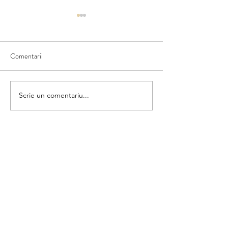
Comentarii
Ce văd în natură
Scriem numele fructului
Scrie un comentariu...