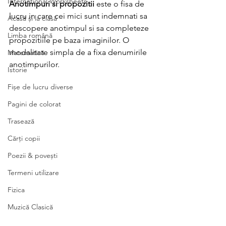
International Worksheets
Anotimpuri si propozitii 
este o fisa de 
lucru in care cei mici sunt indemnati sa 
Acasă și la clasă
descopere anotimpul si sa completeze 
Limba română
propozitiile pe baza imaginilor. O 
modalitate simpla de a fixa denumirile 
Matematică
anotimpurilor. 
Istorie
Fișe de lucru diverse
Pagini de colorat
Trasează
Cărți copii
Poezii & povești
Termeni utilizare
Fizica
Muzică Clasică