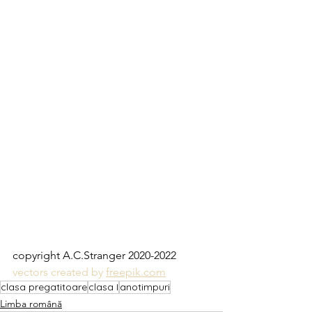
copyright A.C.Stranger 2020-2022
vectors created by 
freepik.com
clasa pregatitoare
clasa I
anotimpuri
Limba română