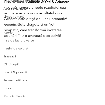
International Worksheets
Fisa de lucru 
Animale & Yeti & Adunare
- adună numerele, scrie rezultatul sau 
Acasă și la clasă
adună și asociază cu rezultatul corect. 
Limba română
Aceasta este o fișă de lucru interactivă 
cu animăluțe drăguțe și un Yeti 
Matematică
simpatic, care transformă învățarea 
Istorie
adunării într-o aventură distractivă!
Fișe de lucru diverse
Pagini de colorat
Trasează
Cărți copii
Poezii & povești
Termeni utilizare
Fizica
Muzică Clasică