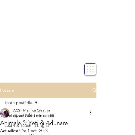
Postare
Toate postările
ACS - Mamica Creativa
Toate postările
18 nov. 2022
1 min de citit
Animale & Yeti & Adunare
Learn & Teach in English
Actualizată în:
1 oct. 2023