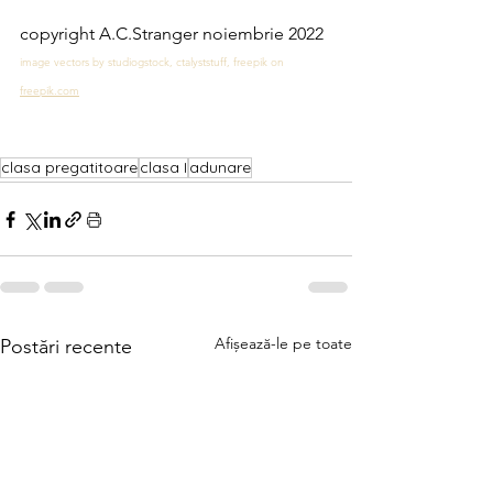
copyright A.C.Stranger noiembrie 2022
image vectors by studiogstock, ctalyststuff, freepik on 
freepik.com
clasa pregatitoare
clasa I
adunare
Afișează-le pe toate
Postări recente