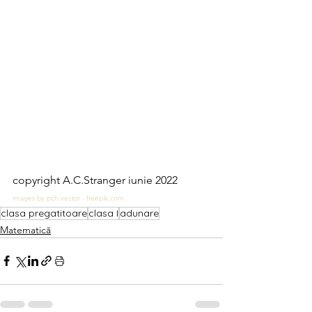
copyright A.C.Stranger iunie 2022
images by pch.vector - freepik.com  
clasa pregatitoare
clasa I
adunare
Matematică