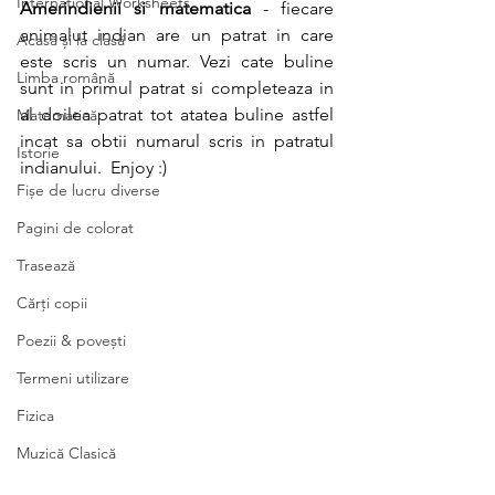
International Worksheets
Amerindienii si matematica
 - fiecare 
animalut indian are un patrat in care 
Acasă și la clasă
este scris un numar. Vezi cate buline 
Limba română
sunt in primul patrat si completeaza in 
al doilea patrat tot atatea buline astfel 
Matematică
incat sa obtii numarul scris in patratul 
Istorie
indianului.  Enjoy :)
Fișe de lucru diverse
Pagini de colorat
Trasează
Cărți copii
Poezii & povești
Termeni utilizare
Fizica
Muzică Clasică