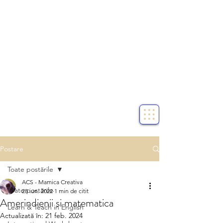
Postare
Toate postările
ACS - Mamica Creativa
Toate postările
28 iun. 2022
1 min de citit
Amerindienii si matematica
Learn & Teach in English
Actualizată în:
21 feb. 2024