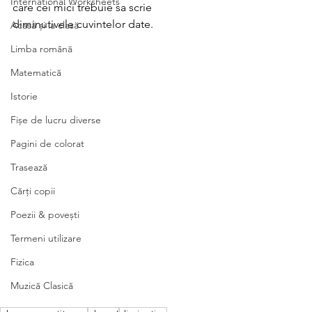
International Worksheets
care cei mici trebuie sa scrie 
diminutivele cuvintelor date. 
Acasă și la clasă
Limba română
Matematică
Istorie
Fișe de lucru diverse
Pagini de colorat
Trasează
Cărți copii
Poezii & povești
Termeni utilizare
Fizica
Muzică Clasică