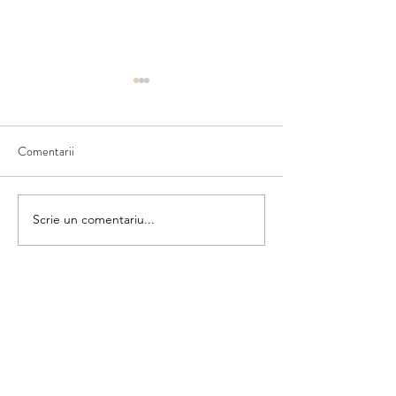
Comentarii
Ce văd în natură
Scriem numele fructului
Scrie un comentariu...