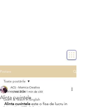
Postare
Toate postările
ACS - Mamica Creativa
Toate postările
14 feb. 2024
1 min de citit
Alinta cuvintele
Learn & Teach in English
Alinta cuvintele
 este o fisa de lucru in 