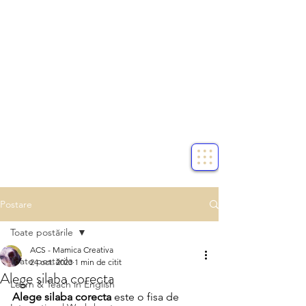
Postare
Toate postările
ACS - Mamica Creativa
Toate postările
24 oct. 2023
1 min de citit
Alege silaba corecta
Learn & Teach in English
Alege silaba corecta
 este o fisa de 