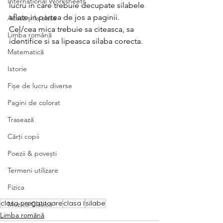
International Worksheets
lucru in care trebuie decupate silabele 
aflate in partea de jos a paginii. 
Acasă și la clasă
Cel/cea mica trebuie sa citeasca, sa 
Limba română
identifice si sa lipeasca silaba corecta.
Matematică
Istorie
Fișe de lucru diverse
Pagini de colorat
Trasează
Cărți copii
Poezii & povești
Termeni utilizare
Fizica
clasa pregatitoare
clasa I
silabe
Muzică Clasică
Limba română