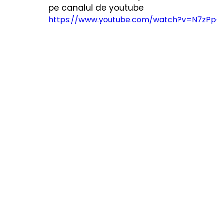
Cărți copii
Poezii & povești
Termeni utiliza
pe canalul de youtube
https://www.youtube.com/watch?v=N7zP