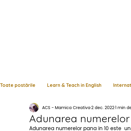
Toate postările
Learn & Teach in English
Interna
ACS - Mamica Creativa
2 dec. 2022
1 min de
Limba română
Matematică
Istorie
Fișe
Adunarea numerelor 
Adunarea numerelor pana in 10 este  un