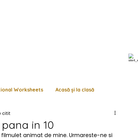
tional Worksheets
Acasă și la clasă
 citit
 de lucru diverse
Pagini de colorat
Trasează
pana in 10
 filmulet animat de mine. Urmareste-ne si 