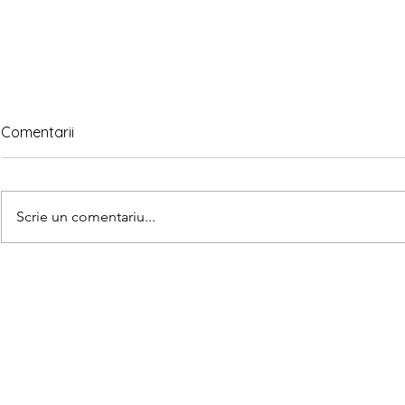
Comentarii
Scrie un comentariu...
Matematica
Teorema lui Gauss explicată
pe înțelesul copiilor