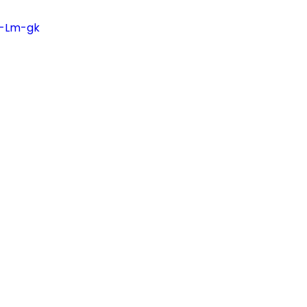
re
Fizica
Muzică Clasică
p-Lm-gk