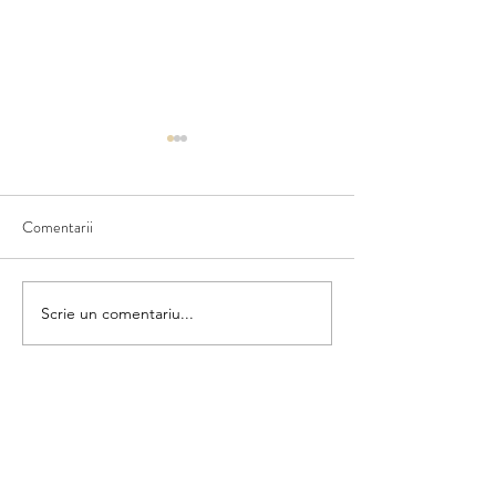
Comentarii
Matematica din umbră
Scrie un comentariu...
Colorăm și numără
categorii