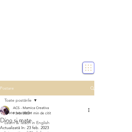
Postare
Toate postările
ACS - Mamica Creativa
Toate postările
9 feb. 2022
1 min de citit
Dino si mate
Learn & Teach in English
Actualizată în:
23 feb. 2023