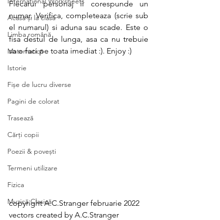
International Worksheets
Fiecarui personaj ii corespunde un 
numar. Verifica, completeaza (scrie sub 
Acasă și la clasă
el numarul) si aduna sau scade. Este o 
Limba română
fisa destul de lunga, asa ca nu trebuie 
sa o faci pe toata imediat :). Enjoy :)
Matematică
Istorie
Fișe de lucru diverse
Pagini de colorat
Trasează
Cărți copii
Poezii & povești
Termeni utilizare
Fizica
Muzică Clasică
copyright A.C.Stranger februarie 2022
vectors created by A.C.Stranger 