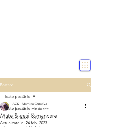
Postare
Toate postările
ACS - Mamica Creativa
Toate postările
6 ian. 2022
1 min de citit
Mate & ceai & mancare
Learn & Teach in English
Actualizată în:
24 feb. 2023