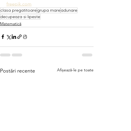
freepik.com
clasa pregatitoare
grupa mare
adunare
decupeaza si lipeste
Matematică
Afișează-le pe toate
Postări recente