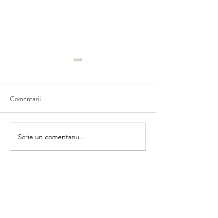
Comentarii
Matematica din umbră
Scrie un comentariu...
Colorăm și numără
categorii