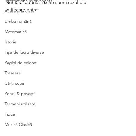
International Worksheets
Numara, aduna si scrie suma rezultata 
in fiecare patrat
Acasă și la clasă
Limba română
Matematică
Istorie
Fișe de lucru diverse
Pagini de colorat
Trasează
Cărți copii
Poezii & povești
Termeni utilizare
Fizica
Muzică Clasică