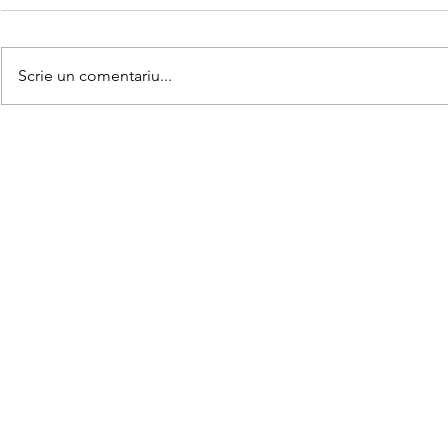
Scrie un comentariu...
Matematica
Teorema lui Gauss explicată
pe înțelesul copiilor