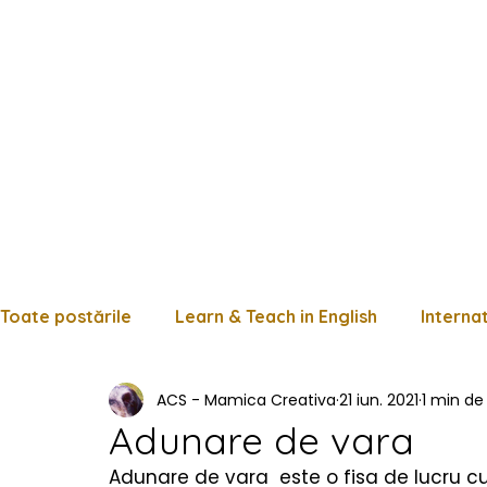
Toate postările
Learn & Teach in English
Interna
ACS - Mamica Creativa
21 iun. 2021
1 min de 
Limba română
Matematică
Istorie
Fișe
Adunare de vara
Adunare de vara  este o fisa de lucru c