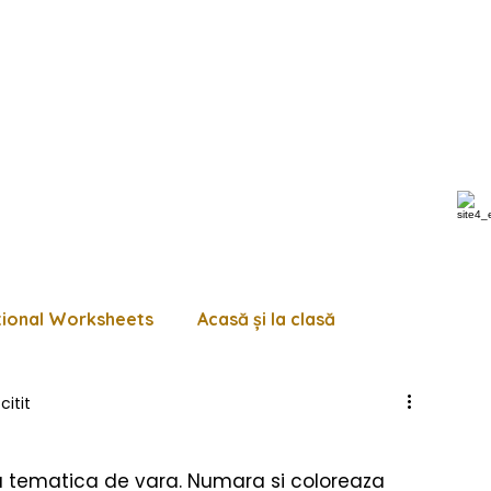
tional Worksheets
Acasă și la clasă
citit
 de lucru diverse
Pagini de colorat
Trasează
u tematica de vara. Numara si coloreaza 