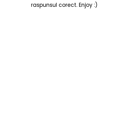
Cărți copii
Poezii & povești
Termeni utiliza
raspunsul corect. Enjoy :)