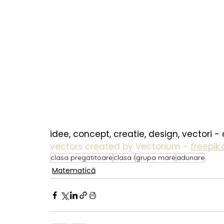
idee, concept, creatie, design, vectori -
vectors created by Vectorium - 
freepik
clasa pregatitoare
clasa I
grupa mare
adunare
Matematică