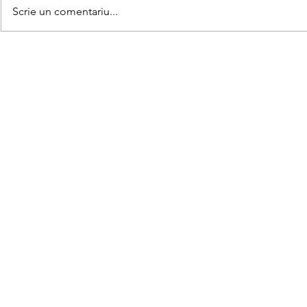
Scrie un comentariu...
Matematica
Teorema lui Gauss explicată
pe înțelesul copiilor