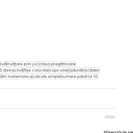
ivă
învățare prin joc
clasa pregătitoare
 distractivă
fișe colorate
copii isteți
adunări
scăderi
săm matematica
calcule simple
numere până la 10
Afișează-le p