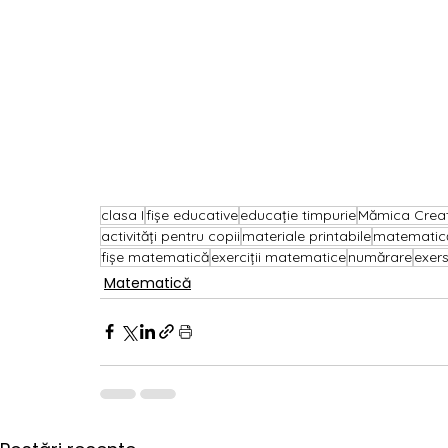
clasa I
fișe educative
educație timpurie
Mămica Creat
activități pentru copii
materiale printabile
matematică
fișe matematică
exerciții matematice
numărare
exer
Matematică