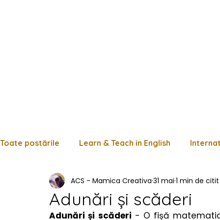
Toate postările
Learn & Teach in English
Interna
ACS - Mamica Creativa
31 mai
1 min de citit
Limba română
Matematică
Istorie
Fișe
Adunări și scăderi
Adunări și scăderi
 - O fișă matematică