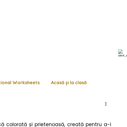
tional Worksheets
Acasă și la clasă
 de lucru diverse
Pagini de colorat
Trasează
 colorată și prietenoasă, creată pentru a-i 