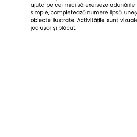
Cărți copii
Poezii & povești
Termeni utiliza
ajuta pe cei mici să exerseze adunările ș
simple, completează numere lipsă, uneșt
obiecte ilustrate. Activitățile sunt vizu
joc ușor și plăcut.