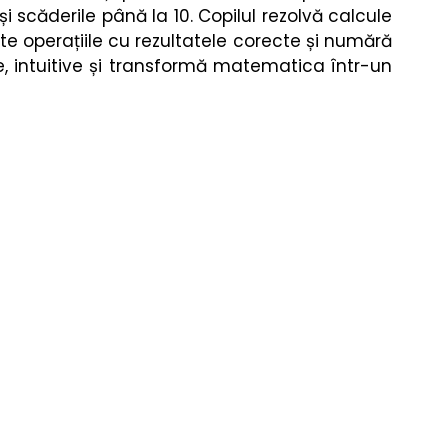
re
Fizica
Muzică Clasică
i scăderile până la 10. Copilul rezolvă calcule 
e operațiile cu rezultatele corecte și numără 
ale, intuitive și transformă matematica într-un 