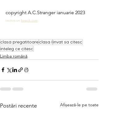
copyright A.C.Stranger ianuarie 2023
vectors on 
freepik.com
clasa pregatitoare
clasa I
invat sa citesc
inteleg ce citesc
Limba română
Afișează-le pe toate
Postări recente