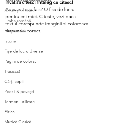
International Worksheets
Invat sa citesc! Inteleg ce citesc!
Adevarat sau fals? O fisa de lucru 
Acasă și la clasă
pentru cei mici. Citeste, vezi daca 
Limba română
textul corespunde imaginii si coloreaza 
raspunsul corect.
Matematică
Istorie
Fișe de lucru diverse
Pagini de colorat
Trasează
Cărți copii
Poezii & povești
Termeni utilizare
Fizica
Muzică Clasică