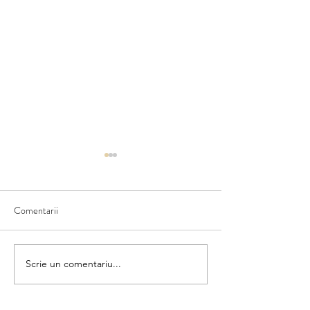
Comentarii
Ce văd în natură
Scriem numele fructului
Scrie un comentariu...