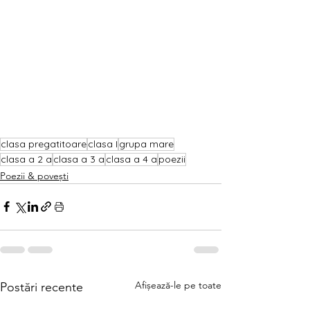
clasa pregatitoare
clasa I
grupa mare
clasa a 2 a
clasa a 3 a
clasa a 4 a
poezii
Poezii & povești
Afișează-le pe toate
Postări recente