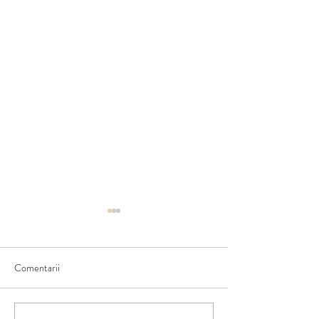
Comentarii
Crabul si perlele