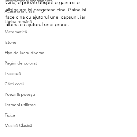
International Worksheets
Cina, o poezie despre o gaina si o 
albina cre isi pregatesc cina. Gaina isi 
Acasă și la clasă
face cina cu ajutorul unei capsuni, iar 
Limba română
albina cu ajutorul unei prune. 
Matematică
Istorie
Fișe de lucru diverse
Pagini de colorat
Trasează
Cărți copii
Poezii & povești
Termeni utilizare
Fizica
Muzică Clasică