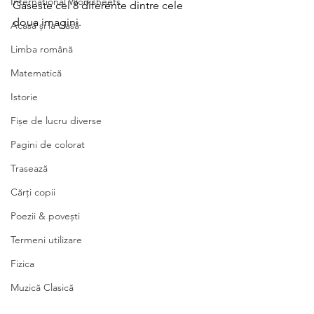
International Worksheets
Gaseste cel 8 diferente dintre cele 
doua imagini.
Acasă și la clasă
Limba română
Matematică
Istorie
Fișe de lucru diverse
Pagini de colorat
Trasează
Cărți copii
Poezii & povești
Termeni utilizare
Fizica
Muzică Clasică