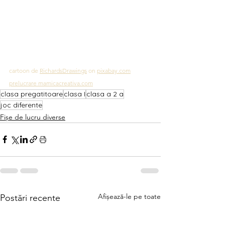
cartoon de 
RichardsDrawings
 on 
pixabay.com
prelucrare mamicacreativa.com
clasa pregatitoare
clasa I
clasa a 2 a
joc diferente
Fișe de lucru diverse
Afișează-le pe toate
Postări recente