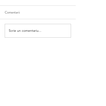
Comentarii
Ce văd în natură
Scriem numele fructului
Scrie un comentariu...