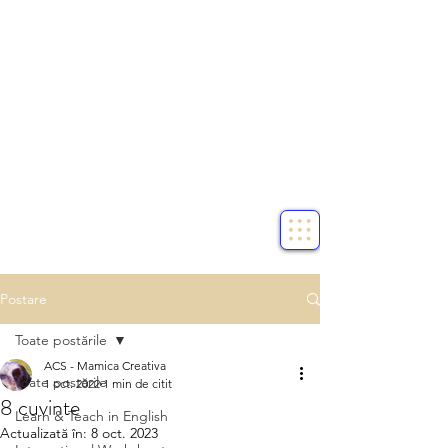
Postare
Toate postările
ACS - Mamica Creativa
Toate postările
1 oct. 2022
1 min de citit
8 cuvinte
Learn & Teach in English
Actualizată în:
8 oct. 2023