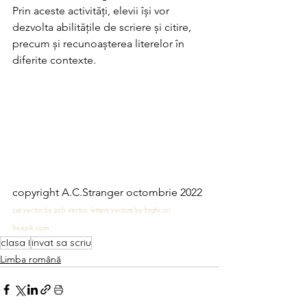
Prin aceste activități, elevii își vor 
dezvolta abilitățile de scriere și citire, 
precum și recunoașterea literelor în 
diferite contexte.
copyright A.C.Stranger octombrie 2022
cat vector by pch.vector, letters vectors by brgfx on 
freepik.com
clasa I
invat sa scriu
Limba română