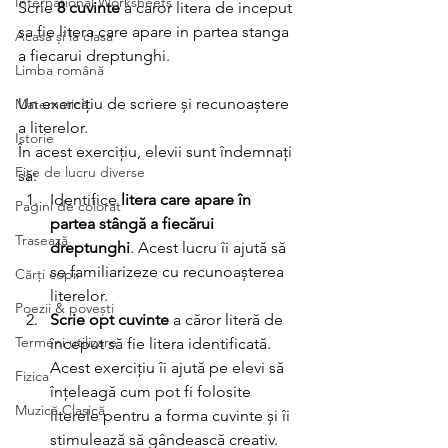
International Worksheets
Scrie 
8 cuvinte
 a caror litera de inceput 
sa fie litera care apare in partea stanga 
Acasă și la clasă
a fiecarui dreptunghi.
Limba română
Un exercițiu de scriere și recunoaștere 
Matematică
a literelor.
Istorie
În acest exercițiu, elevii sunt îndemnați 
Fișe de lucru diverse
să:
Identifice 
litera care apare în 
Pagini de colorat
partea stângă a fiecărui 
Trasează
dreptunghi
. Acest lucru îi ajută să 
se familiarizeze cu recunoașterea 
Cărți copii
literelor.
Poezii & povești
Scrie opt cuvinte
 a căror literă de 
Termeni utilizare
început să fie litera identificată. 
Acest exercițiu îi ajută pe elevi să 
Fizica
înțeleagă cum pot fi folosite 
Muzică Clasică
literele pentru a forma cuvinte și îi 
stimulează să gândească creativ.