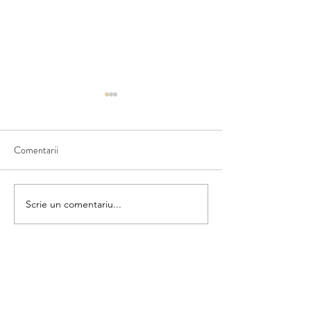
Comentarii
Ce văd în natură
Scriem numele fructului
Scrie un comentariu...