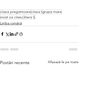
clasa pregatitoare
clasa I
grupa mare
invat sa citesc
litera Ș
Limba română
Afișează-le pe toate
Postări recente