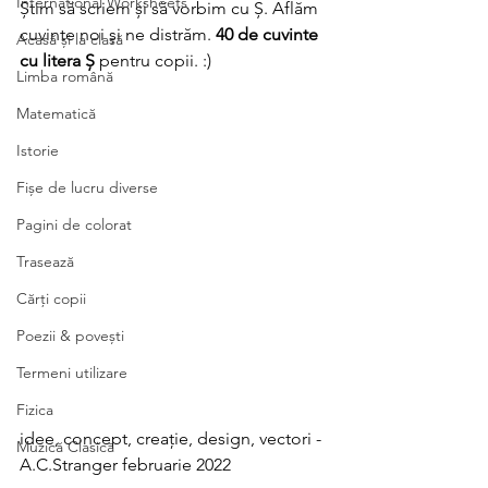
International Worksheets
Știm să scriem și să vorbim cu Ș. Aflăm 
cuvinte noi și ne distrăm.
 40 de cuvinte 
Acasă și la clasă
cu litera Ș 
pentru copii. :)
Limba română
Matematică
Istorie
Fișe de lucru diverse
Pagini de colorat
Trasează
Cărți copii
Poezii & povești
Termeni utilizare
Fizica
idee, concept, creație, design, vectori - 
Muzică Clasică
A.C.Stranger februarie 2022