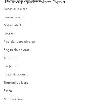
International Worksheets
15 fise cu pagini de colorat. Enjoy :)
Acasă și la clasă
Limba română
Matematică
Istorie
Fișe de lucru diverse
Pagini de colorat
Trasează
Cărți copii
Poezii & povești
Termeni utilizare
Fizica
Muzică Clasică