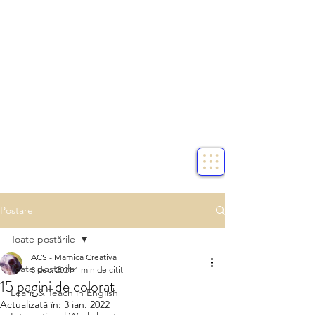
Postare
Toate postările
ACS - Mamica Creativa
Toate postările
3 dec. 2021
1 min de citit
15 pagini de colorat
Learn & Teach in English
Actualizată în:
3 ian. 2022