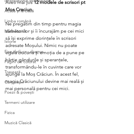
International Worksheets
Aveti mai jos 
12 modele de scrisori pt 
Mos Craciun
.
Acasă și la clasă
Limba română
Ne pregătim din timp pentru magia 
sărbătorilor și îi încurajăm pe cei mici 
Matematică
să își exprime dorințele în scrisori 
Istorie
adresate Moșului. Nimic nu poate 
Fișe de lucru diverse
egala bucuria și emoția de a pune pe 
hârtie gândurile și speranțele, 
Pagini de colorat
transformându-le în cuvinte care vor 
Trasează
ajunge la Moș Crăciun. În acest fel, 
magia Crăciunului devine mai reală și 
Cărți copii
mai personală pentru cei mici.
Poezii & povești
Termeni utilizare
Fizica
Muzică Clasică