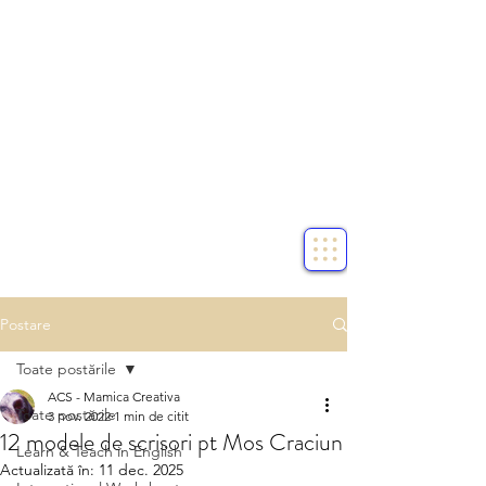
Postare
Toate postările
ACS - Mamica Creativa
Toate postările
3 nov. 2022
1 min de citit
12 modele de scrisori pt Mos Craciun
Learn & Teach in English
Actualizată în:
11 dec. 2025