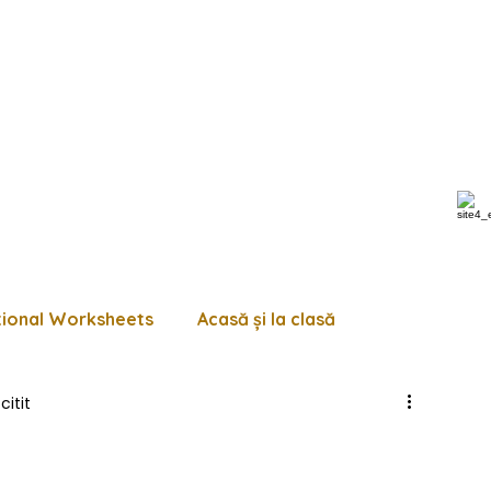
tional Worksheets
Acasă și la clasă
citit
 de lucru diverse
Pagini de colorat
Trasează