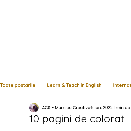
Toate postările
Learn & Teach in English
Interna
ACS - Mamica Creativa
5 ian. 2022
1 min de 
Limba română
Matematică
Istorie
Fișe
10 pagini de colorat